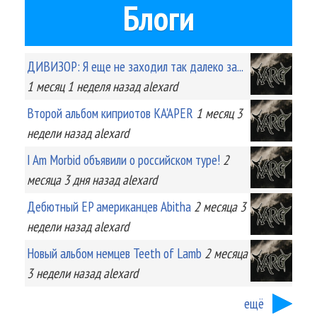
Блоги
ДИВИЗОР: Я еще не заходил так далеко за...
1 месяц 1 неделя
назад
alexard
Второй альбом киприотов KA'APER
1 месяц 3
недели
назад
alexard
I Am Morbid объявили о российском туре!
2
месяца 3 дня
назад
alexard
Дебютный EP американцев Abitha
2 месяца 3
недели
назад
alexard
Новый альбом немцев Teeth of Lamb
2 месяца
3 недели
назад
alexard
ещё