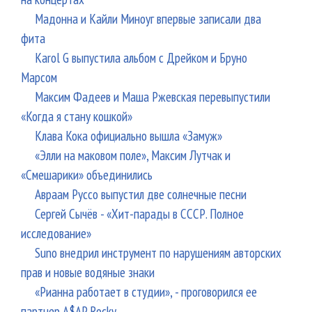
Мадонна и Кайли Миноуг впервые записали два
фита
Karol G выпустила альбом с Дрейком и Бруно
Марсом
Максим Фадеев и Маша Ржевская перевыпустили
«Когда я стану кошкой»
Клава Кока официально вышла «Замуж»
«Элли на маковом поле», Максим Лутчак и
«Смешарики» объединились
Авраам Руссо выпустил две солнечные песни
Сергей Сычёв - «Хит-парады в СССР. Полное
исследование»
Suno внедрил инструмент по нарушениям авторских
прав и новые водяные знаки
«Рианна работает в студии», - проговорился ее
партнер A$AP Rocky