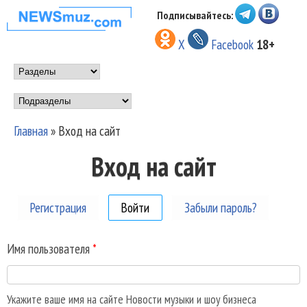
Перейти к основному
Подписывайтесь:
НОВОСТИ
содержанию
X
Facebook
18+
МУЗЫКИ И
Main menu
ШОУ БИЗНЕСА
Подразделы
NEWSMUZ.COM
Главная
»
Вход на сайт
Вы здесь
Вход на сайт
Регистрация
Войти
(активная вкладка)
Забыли пароль?
Имя пользователя
*
Укажите ваше имя на сайте Новости музыки и шоу бизнеса