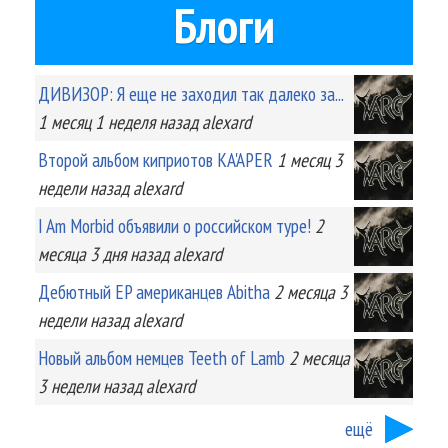
Блоги
ДИВИЗОР: Я еще не заходил так далеко за...
1 месяц 1 неделя
назад
alexard
Второй альбом киприотов KA'APER
1 месяц 3
недели
назад
alexard
I Am Morbid объявили о российском туре!
2
месяца 3 дня
назад
alexard
Дебютный EP американцев Abitha
2 месяца 3
недели
назад
alexard
Новый альбом немцев Teeth of Lamb
2 месяца
3 недели
назад
alexard
ещё