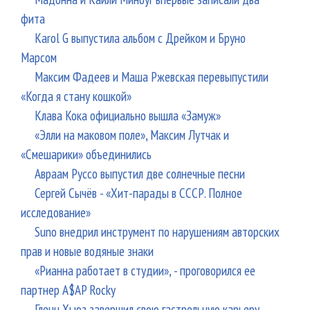
фита
Karol G выпустила альбом с Дрейком и Бруно
Марсом
Максим Фадеев и Маша Ржевская перевыпустили
«Когда я стану кошкой»
Клава Кока официально вышла «Замуж»
«Элли на маковом поле», Максим Лутчак и
«Смешарики» объединились
Авраам Руссо выпустил две солнечные песни
Сергей Сычёв - «Хит-парады в СССР. Полное
исследование»
Suno внедрил инструмент по нарушениям авторских
прав и новые водяные знаки
«Рианна работает в студии», - проговорился ее
партнер A$AP Rocky
Гленн Хьюз завершил свою гастрольную карьеру