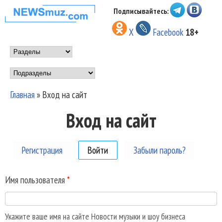
Перейти к основному
Подписывайтесь:
НОВОСТИ
содержанию
X
Facebook
18+
МУЗЫКИ И
Main menu
ШОУ БИЗНЕСА
Подразделы
NEWSMUZ.COM
Главная
»
Вход на сайт
Вы здесь
Вход на сайт
Регистрация
Войти
(активная вкладка)
Забыли пароль?
Имя пользователя
*
Укажите ваше имя на сайте Новости музыки и шоу бизнеса