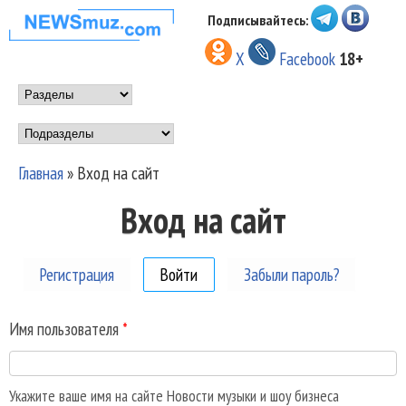
Перейти к основному
Подписывайтесь:
НОВОСТИ
содержанию
X
Facebook
18+
МУЗЫКИ И
Main menu
ШОУ БИЗНЕСА
Подразделы
NEWSMUZ.COM
Главная
»
Вход на сайт
Вы здесь
Вход на сайт
Регистрация
Войти
(активная вкладка)
Забыли пароль?
Имя пользователя
*
Укажите ваше имя на сайте Новости музыки и шоу бизнеса