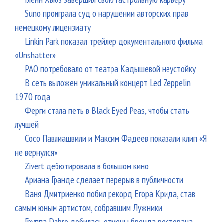
Suno проиграла суд о нарушении авторских прав
немецкому лицензиату
Linkin Park показал трейлер документального фильма
«Unshatter»
РАО потребовало от театра Кадышевой неустойку
В сеть выложен уникальный концерт Led Zeppelin
1970 года
Ферги стала петь в Black Eyed Peas, чтобы стать
лучшей
Сосо Павлиашвили и Максим Фадеев показали клип «Я
не вернулся»
Zivert дебютировала в большом кино
Ариана Гранде сделает перерыв в публичности
Ваня Дмитриенко побил рекорд Егора Крида, став
самым юным артистом, собравшим Лужники
Группа Dabro добилась отмены бренда ресторана