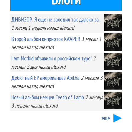
ДИВИЗОР: Я еще не заходил так далеко за...
1 месяц 1 неделя
назад
alexard
Второй альбом киприотов KA'APER
1 месяц 3
недели
назад
alexard
I Am Morbid объявили о российском туре!
2
месяца 2 дня
назад
alexard
Дебютный EP американцев Abitha
2 месяца 3
недели
назад
alexard
Новый альбом немцев Teeth of Lamb
2 месяца
3 недели
назад
alexard
ещё