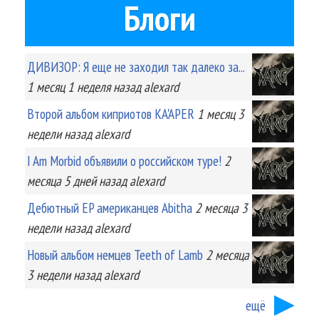
Блоги
ДИВИЗОР: Я еще не заходил так далеко за...
1 месяц 1 неделя
назад
alexard
Второй альбом киприотов KA'APER
1 месяц 3
недели
назад
alexard
I Am Morbid объявили о российском туре!
2
месяца 5 дней
назад
alexard
Дебютный EP американцев Abitha
2 месяца 3
недели
назад
alexard
Новый альбом немцев Teeth of Lamb
2 месяца
3 недели
назад
alexard
ещё