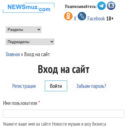
Перейти к основному
Подписывайтесь:
НОВОСТИ
содержанию
X
Facebook
18+
МУЗЫКИ И
Main menu
ШОУ БИЗНЕСА
Подразделы
NEWSMUZ.COM
Главная
»
Вход на сайт
Вы здесь
Вход на сайт
Регистрация
Войти
(активная вкладка)
Забыли пароль?
Имя пользователя
*
Укажите ваше имя на сайте Новости музыки и шоу бизнеса