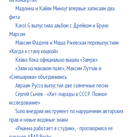
Мадонна и Кайли Миноуг впервые записали два
фита
Karol G выпустила альбом с Дрейком и Бруно
Марсом
Максим Фадеев и Маша Ржевская перевыпустили
«Когда я стану кошкой»
Клава Кока официально вышла «Замуж»
«Элли на маковом поле», Максим Лутчак и
«Смешарики» объединились
Авраам Руссо выпустил две солнечные песни
Сергей Сычёв - «Хит-парады в СССР. Полное
исследование»
Suno внедрил инструмент по нарушениям авторских
прав и новые водяные знаки
«Рианна работает в студии», - проговорился ее
партнер A$AP Rocky