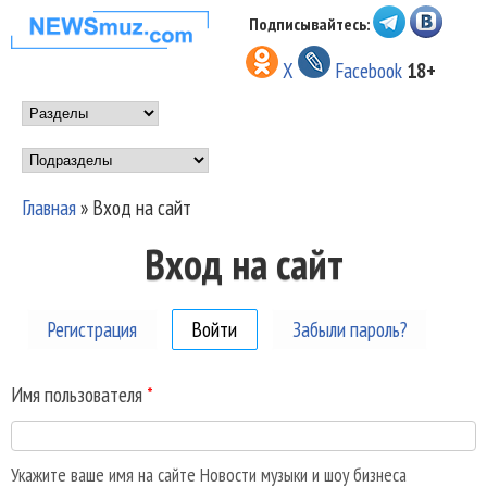
Перейти к основному
Подписывайтесь:
НОВОСТИ
содержанию
X
Facebook
18+
МУЗЫКИ И
Main menu
ШОУ БИЗНЕСА
Подразделы
NEWSMUZ.COM
Главная
»
Вход на сайт
Вы здесь
Вход на сайт
Регистрация
Войти
(активная вкладка)
Забыли пароль?
Имя пользователя
*
Укажите ваше имя на сайте Новости музыки и шоу бизнеса