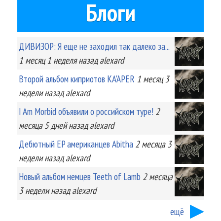
Блоги
ДИВИЗОР: Я еще не заходил так далеко за...
1 месяц 1 неделя
назад
alexard
Второй альбом киприотов KA'APER
1 месяц 3
недели
назад
alexard
I Am Morbid объявили о российском туре!
2
месяца 5 дней
назад
alexard
Дебютный EP американцев Abitha
2 месяца 3
недели
назад
alexard
Новый альбом немцев Teeth of Lamb
2 месяца
3 недели
назад
alexard
ещё