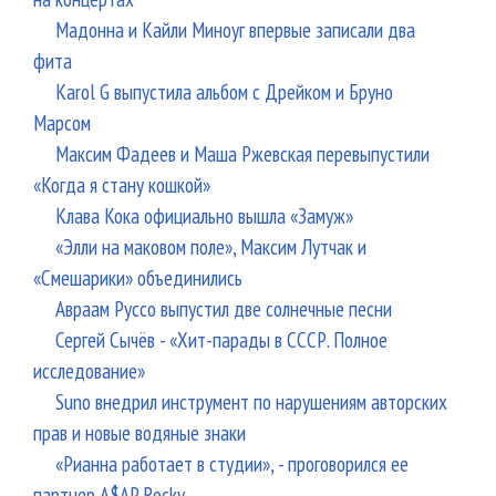
Мадонна и Кайли Миноуг впервые записали два
фита
Karol G выпустила альбом с Дрейком и Бруно
Марсом
Максим Фадеев и Маша Ржевская перевыпустили
«Когда я стану кошкой»
Клава Кока официально вышла «Замуж»
«Элли на маковом поле», Максим Лутчак и
«Смешарики» объединились
Авраам Руссо выпустил две солнечные песни
Сергей Сычёв - «Хит-парады в СССР. Полное
исследование»
Suno внедрил инструмент по нарушениям авторских
прав и новые водяные знаки
«Рианна работает в студии», - проговорился ее
партнер A$AP Rocky