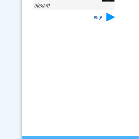
alexard
ещё