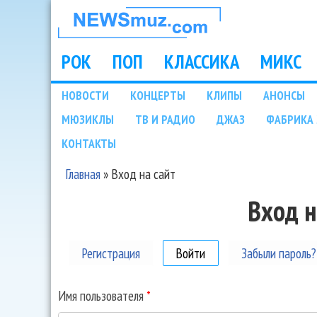
НОВОСТИ
МУЗЫКИ И
РОК
ПОП
КЛАССИКА
МИКС
Main menu
ШОУ БИЗНЕСА
НОВОСТИ
КОНЦЕРТЫ
КЛИПЫ
АНОНСЫ
Подразделы
МЮЗИКЛЫ
ТВ И РАДИО
ДЖАЗ
ФАБРИКА 
NEWSMUZ.COM
КОНТАКТЫ
Главная
»
Вход на сайт
Вы здесь
Вход н
Регистрация
Войти
(активная вкладка)
Забыли пароль?
Имя пользователя
*