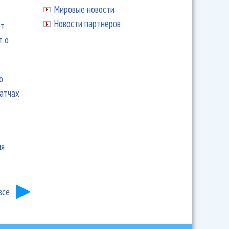
Мировые новости
Новости партнеров
ют
т о
ю
матчах
ия
все