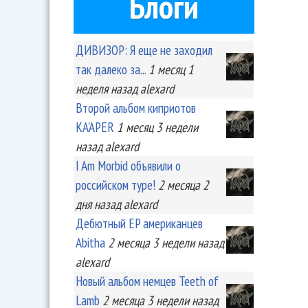
Блоги
ДИВИЗОР: Я еще не заходил
так далеко за...
1 месяц 1
неделя
назад
alexard
Второй альбом киприотов
KA'APER
1 месяц 3 недели
назад
alexard
I Am Morbid объявили о
российском туре!
2 месяца 2
дня
назад
alexard
Дебютный EP американцев
Abitha
2 месяца 3 недели
назад
alexard
Новый альбом немцев Teeth of
Lamb
2 месяца 3 недели
назад