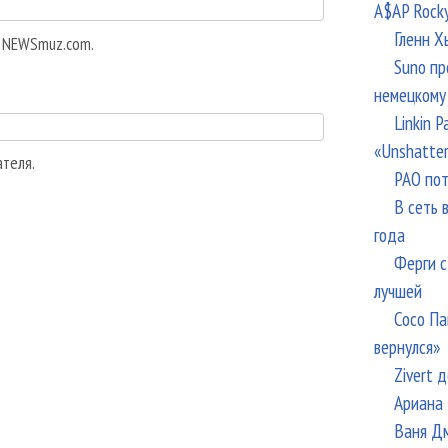
A$AP Rock
Гленн Х
а NEWSmuz.com.
Suno пр
немецкому
Linkin 
«Unshatte
ателя.
РАО пот
В сеть 
года
Ферги с
лучшей
Сосо Па
вернулся»
Zivert 
Ариана 
Ваня Дм