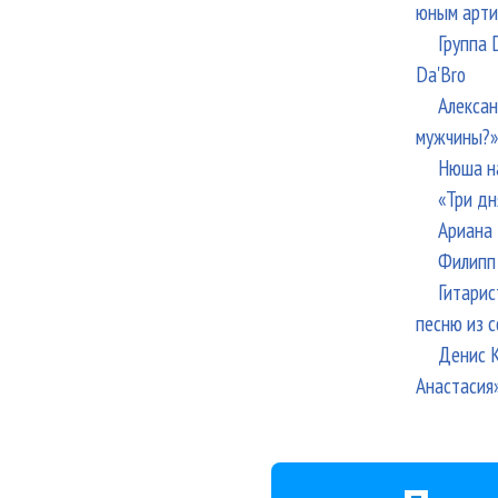
юным арти
Группа 
Da'Bro
Алексан
мужчины?»
Нюша н
«Три дн
Ариана 
Филипп 
Гитарис
песню из с
Денис К
Анастасия