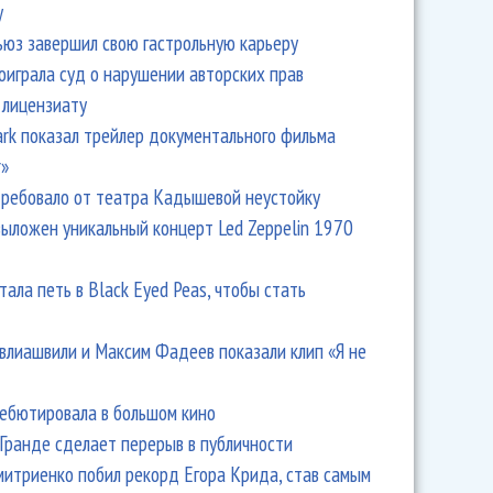
y
ьюз завершил свою гастрольную карьеру
оиграла суд о нарушении авторских прав
 лицензиату
Park показал трейлер документального фильма
r»
ребовало от театра Кадышевой неустойку
выложен уникальный концерт Led Zeppelin 1970
тала петь в Black Eyed Peas, чтобы стать
влиашвили и Максим Фадеев показали клип «Я не
дебютировала в большом кино
Гранде сделает перерыв в публичности
итриенко побил рекорд Егора Крида, став самым