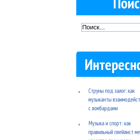
Поис
Интересн
Струны под залог: как
музыканты взаимодейс
с ломбардами
Музыка и спорт: как
правильный плейлист м