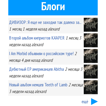
Блоги
ДИВИЗОР: Я еще не заходил так далеко за...
1 месяц 1 неделя
назад
alexard
Второй альбом киприотов KA'APER
1 месяц 3
недели
назад
alexard
I Am Morbid объявили о российском туре!
2
месяца 4 дня
назад
alexard
Дебютный EP американцев Abitha
2 месяца 3
недели
назад
alexard
Новый альбом немцев Teeth of Lamb
2 месяца
3 недели
назад
alexard
ещё