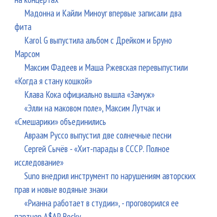
Мадонна и Кайли Миноуг впервые записали два
фита
Karol G выпустила альбом с Дрейком и Бруно
Марсом
Максим Фадеев и Маша Ржевская перевыпустили
«Когда я стану кошкой»
Клава Кока официально вышла «Замуж»
«Элли на маковом поле», Максим Лутчак и
«Смешарики» объединились
Авраам Руссо выпустил две солнечные песни
Сергей Сычёв - «Хит-парады в СССР. Полное
исследование»
Suno внедрил инструмент по нарушениям авторских
прав и новые водяные знаки
«Рианна работает в студии», - проговорился ее
партнер A$AP Rocky