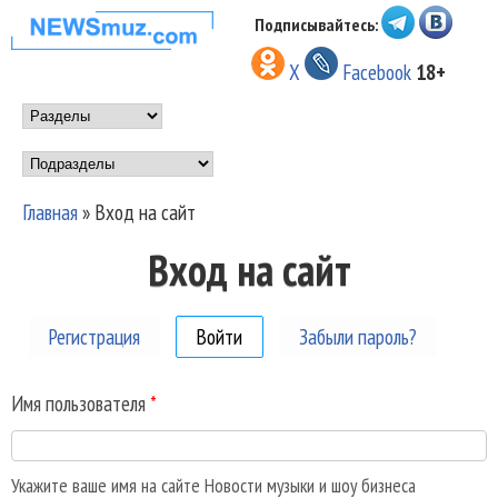
Перейти к основному
Подписывайтесь:
НОВОСТИ
содержанию
X
Facebook
18+
МУЗЫКИ И
Main menu
ШОУ БИЗНЕСА
Подразделы
NEWSMUZ.COM
Главная
»
Вход на сайт
Вы здесь
Вход на сайт
Регистрация
Войти
(активная вкладка)
Забыли пароль?
Имя пользователя
*
Укажите ваше имя на сайте Новости музыки и шоу бизнеса