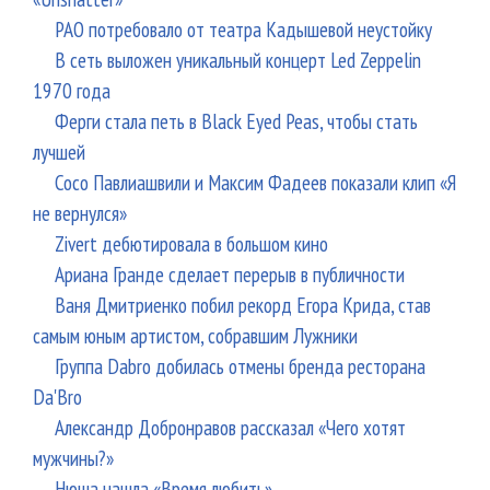
РАО потребовало от театра Кадышевой неустойку
В сеть выложен уникальный концерт Led Zeppelin
1970 года
Ферги стала петь в Black Eyed Peas, чтобы стать
лучшей
Сосо Павлиашвили и Максим Фадеев показали клип «Я
не вернулся»
Zivert дебютировала в большом кино
Ариана Гранде сделает перерыв в публичности
Ваня Дмитриенко побил рекорд Егора Крида, став
самым юным артистом, собравшим Лужники
Группа Dabro добилась отмены бренда ресторана
Da'Bro
Александр Добронравов рассказал «Чего хотят
мужчины?»
Нюша нашла «Время любить»