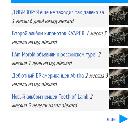
ДИВИЗОР: Я еще не заходил так далеко за...
1 месяц 6 дней
назад
alexard
Второй альбом киприотов KA'APER
1 месяц 3
недели
назад
alexard
I Am Morbid объявили о российском туре!
2
месяца 1 день
назад
alexard
Дебютный EP американцев Abitha
2 месяца 3
недели
назад
alexard
Новый альбом немцев Teeth of Lamb
2
месяца 3 недели
назад
alexard
ещё