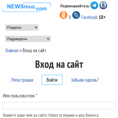
Перейти к основному
Подписывайтесь:
НОВОСТИ
содержанию
X
Facebook
18+
МУЗЫКИ И
Main menu
ШОУ БИЗНЕСА
Подразделы
NEWSMUZ.COM
Главная
»
Вход на сайт
Вы здесь
Вход на сайт
Регистрация
Войти
(активная вкладка)
Забыли пароль?
Имя пользователя
*
Укажите ваше имя на сайте Новости музыки и шоу бизнеса