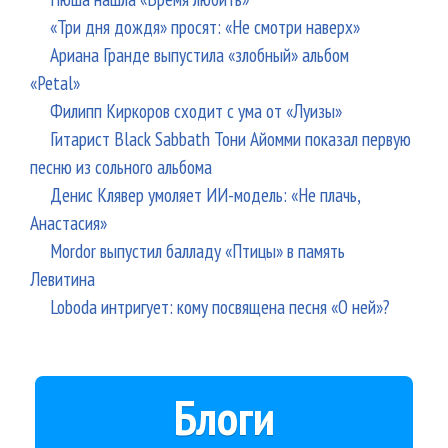
«Три дня дождя» просят: «Не смотри наверх»
Ариана Гранде выпустила «злобный» альбом
«Petal»
Филипп Киркоров сходит с ума от «Луизы»
Гитарист Black Sabbath Тони Айомми показал первую
песню из сольного альбома
Денис Клявер умоляет ИИ-модель: «Не плачь,
Анастасия»
Mordor выпустил балладу «Птицы» в память
Левитина
Loboda интригует: кому посвящена песня «О ней»?
Блоги