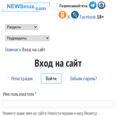
Перейти к основному
Подписывайтесь:
НОВОСТИ
содержанию
X
Facebook
18+
МУЗЫКИ И
Main menu
ШОУ БИЗНЕСА
Подразделы
NEWSMUZ.COM
Главная
»
Вход на сайт
Вы здесь
Вход на сайт
Регистрация
Войти
(активная вкладка)
Забыли пароль?
Имя пользователя
*
Укажите ваше имя на сайте Новости музыки и шоу бизнеса