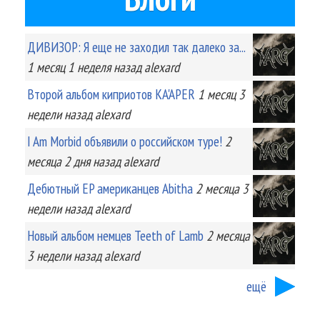
ДИВИЗОР: Я еще не заходил так далеко за...
1 месяц 1 неделя
назад
alexard
Второй альбом киприотов KA'APER
1 месяц 3
недели
назад
alexard
I Am Morbid объявили о российском туре!
2
месяца 2 дня
назад
alexard
Дебютный EP американцев Abitha
2 месяца 3
недели
назад
alexard
Новый альбом немцев Teeth of Lamb
2 месяца
3 недели
назад
alexard
ещё