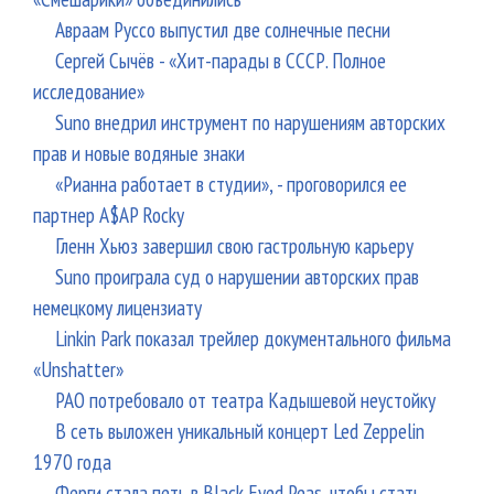
Авраам Руссо выпустил две солнечные песни
Сергей Сычёв - «Хит-парады в СССР. Полное
исследование»
Suno внедрил инструмент по нарушениям авторских
прав и новые водяные знаки
«Рианна работает в студии», - проговорился ее
партнер A$AP Rocky
Гленн Хьюз завершил свою гастрольную карьеру
Suno проиграла суд о нарушении авторских прав
немецкому лицензиату
Linkin Park показал трейлер документального фильма
«Unshatter»
РАО потребовало от театра Кадышевой неустойку
В сеть выложен уникальный концерт Led Zeppelin
1970 года
Ферги стала петь в Black Eyed Peas, чтобы стать