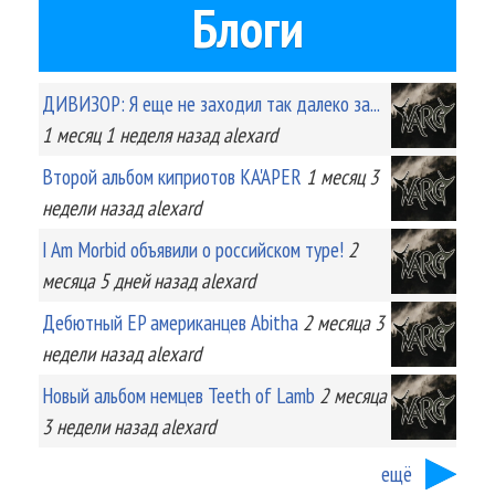
Блоги
ДИВИЗОР: Я еще не заходил так далеко за...
1 месяц 1 неделя
назад
alexard
Второй альбом киприотов KA'APER
1 месяц 3
недели
назад
alexard
I Am Morbid объявили о российском туре!
2
месяца 5 дней
назад
alexard
Дебютный EP американцев Abitha
2 месяца 3
недели
назад
alexard
Новый альбом немцев Teeth of Lamb
2 месяца
3 недели
назад
alexard
ещё