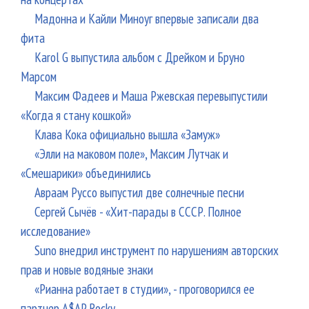
Мадонна и Кайли Миноуг впервые записали два
фита
Karol G выпустила альбом с Дрейком и Бруно
Марсом
Максим Фадеев и Маша Ржевская перевыпустили
«Когда я стану кошкой»
Клава Кока официально вышла «Замуж»
«Элли на маковом поле», Максим Лутчак и
«Смешарики» объединились
Авраам Руссо выпустил две солнечные песни
Сергей Сычёв - «Хит-парады в СССР. Полное
исследование»
Suno внедрил инструмент по нарушениям авторских
прав и новые водяные знаки
«Рианна работает в студии», - проговорился ее
партнер A$AP Rocky