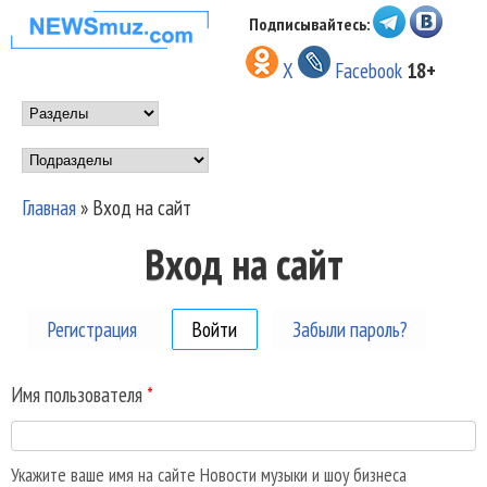
Перейти к основному
Подписывайтесь:
НОВОСТИ
содержанию
X
Facebook
18+
МУЗЫКИ И
Main menu
ШОУ БИЗНЕСА
Подразделы
NEWSMUZ.COM
Главная
»
Вход на сайт
Вы здесь
Вход на сайт
Регистрация
Войти
(активная вкладка)
Забыли пароль?
Имя пользователя
*
Укажите ваше имя на сайте Новости музыки и шоу бизнеса