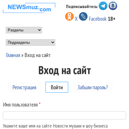
Перейти к основному
Подписывайтесь:
НОВОСТИ
содержанию
X
Facebook
18+
МУЗЫКИ И
Main menu
ШОУ БИЗНЕСА
Подразделы
NEWSMUZ.COM
Главная
»
Вход на сайт
Вы здесь
Вход на сайт
Регистрация
Войти
(активная вкладка)
Забыли пароль?
Имя пользователя
*
Укажите ваше имя на сайте Новости музыки и шоу бизнеса