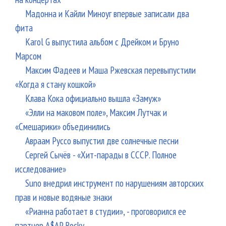
Мадонна и Кайли Миноуг впервые записали два
фита
Karol G выпустила альбом с Дрейком и Бруно
Марсом
Максим Фадеев и Маша Ржевская перевыпустили
«Когда я стану кошкой»
Клава Кока официально вышла «Замуж»
«Элли на маковом поле», Максим Лутчак и
«Смешарики» объединились
Авраам Руссо выпустил две солнечные песни
Сергей Сычёв - «Хит-парады в СССР. Полное
исследование»
Suno внедрил инструмент по нарушениям авторских
прав и новые водяные знаки
«Рианна работает в студии», - проговорился ее
партнер A$AP Rocky