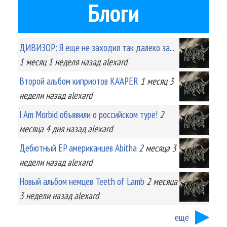
Блоги
ДИВИЗОР: Я еще не заходил так далеко за...
1 месяц 1 неделя
назад
alexard
Второй альбом киприотов KA'APER
1 месяц 3
недели
назад
alexard
I Am Morbid объявили о российском туре!
2
месяца 4 дня
назад
alexard
Дебютный EP американцев Abitha
2 месяца 3
недели
назад
alexard
Новый альбом немцев Teeth of Lamb
2 месяца
3 недели
назад
alexard
ещё