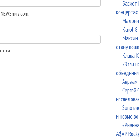
Басист 
концертах
а NEWSmuz.com.
Мадонна
Karol G
Максим 
стану кош
ателя.
Клава К
«Элли н
объединил
Авраам 
Сергей 
исследова
Suno вн
и новые в
«Рианна
A$AP Rock