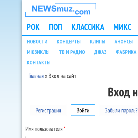
НОВОСТИ
МУЗЫКИ И
РОК
ПОП
КЛАССИКА
МИКС
Main menu
ШОУ БИЗНЕСА
НОВОСТИ
КОНЦЕРТЫ
КЛИПЫ
АНОНСЫ
Подразделы
МЮЗИКЛЫ
ТВ И РАДИО
ДЖАЗ
ФАБРИКА 
NEWSMUZ.COM
КОНТАКТЫ
Главная
»
Вход на сайт
Вы здесь
Вход н
Регистрация
Войти
(активная вкладка)
Забыли пароль?
Имя пользователя
*