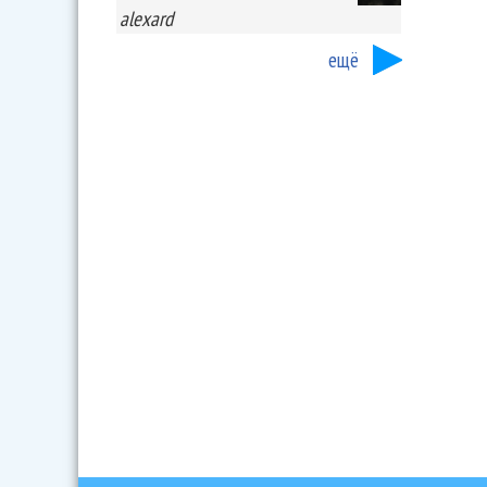
alexard
ещё