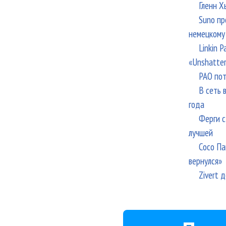
Гленн Х
Suno пр
немецкому
Linkin 
«Unshatte
РАО пот
В сеть 
года
Ферги с
лучшей
Сосо Па
вернулся»
Zivert 