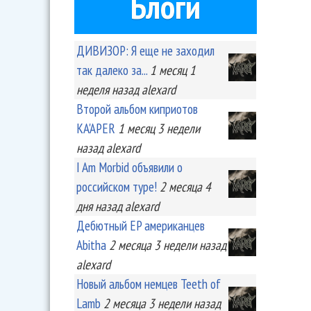
Блоги
ДИВИЗОР: Я еще не заходил
так далеко за...
1 месяц 1
неделя
назад
alexard
Второй альбом киприотов
KA'APER
1 месяц 3 недели
назад
alexard
I Am Morbid объявили о
российском туре!
2 месяца 4
дня
назад
alexard
Дебютный EP американцев
Abitha
2 месяца 3 недели
назад
alexard
Новый альбом немцев Teeth of
Lamb
2 месяца 3 недели
назад