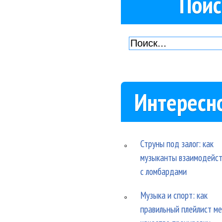
Поис
Интересн
Струны под залог: как
музыканты взаимодейс
с ломбардами
Музыка и спорт: как
правильный плейлист м