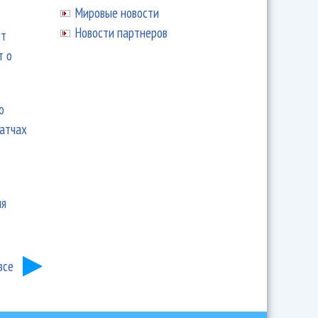
Мировые новости
Новости партнеров
ют
т о
ю
матчах
ия
все