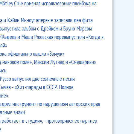
Mötley Crüe признал использование плейбэка на
 и Кайли Миноуг впервые записали два фита
 выпустила альбом с Дрейком и Бруно Марсом
Фадеев и Маша Ржевская перевыпустили «Когда я
кой»
ока официально вышла «Замуж»
а маковом поле», Максим Лутчак и «Смешарики»
ись
Руссо выпустил две солнечные песни
Сычёв - «Хит-парады в СССР. Полное
ние»
едрил инструмент по нарушениям авторских прав
одяные знаки
 работает в студии», - проговорился ее партнер
y