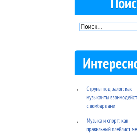
Поис
Интересн
Струны под залог: как
музыканты взаимодейс
с ломбардами
Музыка и спорт: как
правильный плейлист м