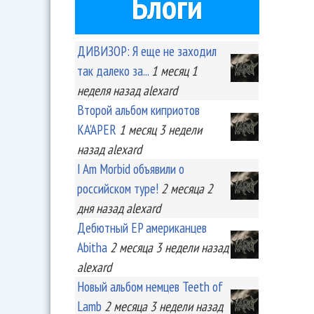
Блоги
ДИВИЗОР: Я еще не заходил
так далеко за...
1 месяц 1
неделя
назад
alexard
Второй альбом киприотов
KA'APER
1 месяц 3 недели
назад
alexard
I Am Morbid объявили о
российском туре!
2 месяца 2
дня
назад
alexard
Дебютный EP американцев
Abitha
2 месяца 3 недели
назад
alexard
Новый альбом немцев Teeth of
Lamb
2 месяца 3 недели
назад