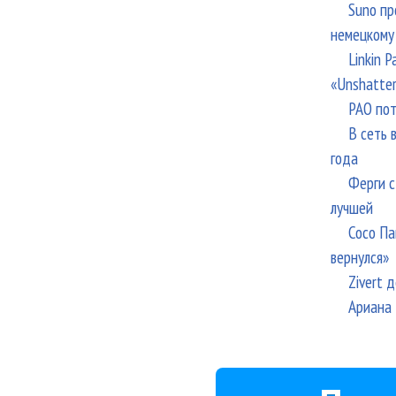
Suno пр
немецкому
Linkin 
«Unshatte
РАО пот
В сеть 
года
Ферги с
лучшей
Сосо Па
вернулся»
Zivert 
Ариана 