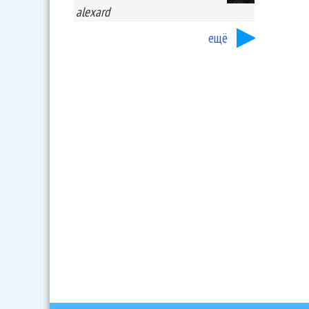
alexard
ещё