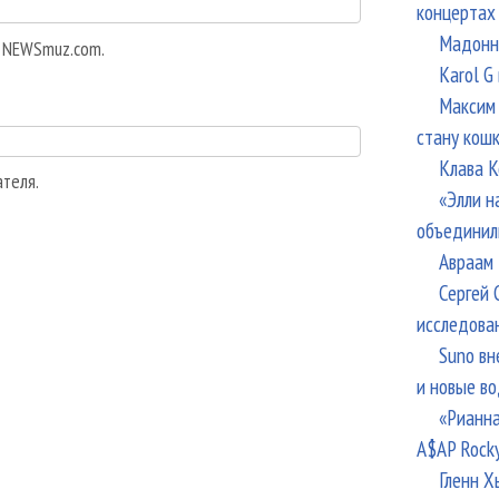
концертах
Мадонна
а NEWSmuz.com.
Karol G
Максим 
стану кош
Клава К
ателя.
«Элли н
объединил
Авраам 
Сергей 
исследова
Suno вн
и новые в
«Рианна
A$AP Rock
Гленн Х