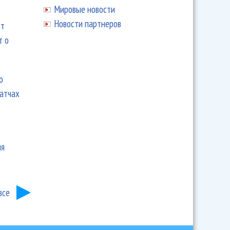
Мировые новости
Новости партнеров
ют
т о
ю
матчах
ия
все