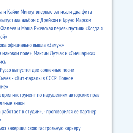
 и Кайли Миноуг впервые записали два фита
 выпустила альбом с Дрейком и Бруно Марсом
Фадеев и Маша Ржевская перевыпустили «Когда я
кой»
ока официально вышла «Замуж»
а маковом поле», Максим Лутчак и «Смешарики»
ись
Руссо выпустил две солнечные песни
Сычёв - «Хит-парады в СССР. Полное
ние»
едрил инструмент по нарушениям авторских прав
одяные знаки
 работает в студии», - проговорился ее партнер
y
ьюз завершил свою гастрольную карьеру