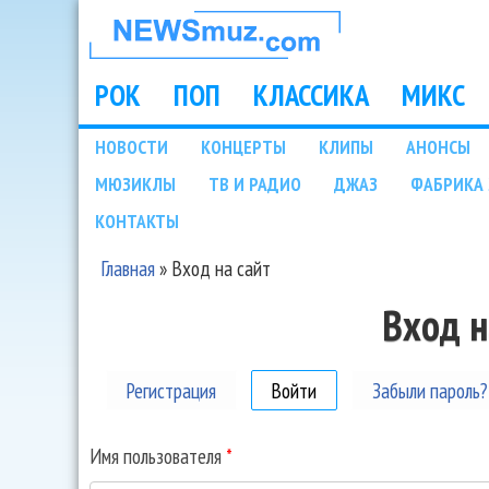
НОВОСТИ
МУЗЫКИ И
РОК
ПОП
КЛАССИКА
МИКС
Main menu
ШОУ БИЗНЕСА
НОВОСТИ
КОНЦЕРТЫ
КЛИПЫ
АНОНСЫ
Подразделы
МЮЗИКЛЫ
ТВ И РАДИО
ДЖАЗ
ФАБРИКА 
NEWSMUZ.COM
КОНТАКТЫ
Главная
»
Вход на сайт
Вы здесь
Вход н
Регистрация
Войти
(активная вкладка)
Забыли пароль?
Имя пользователя
*