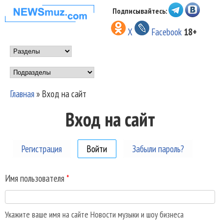
Перейти к основному
Подписывайтесь:
НОВОСТИ
содержанию
X
Facebook
18+
МУЗЫКИ И
Main menu
ШОУ БИЗНЕСА
Подразделы
NEWSMUZ.COM
Главная
»
Вход на сайт
Вы здесь
Вход на сайт
Регистрация
Войти
(активная вкладка)
Забыли пароль?
Имя пользователя
*
Укажите ваше имя на сайте Новости музыки и шоу бизнеса