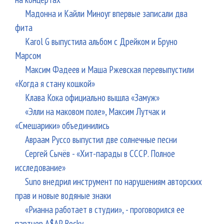
Мадонна и Кайли Миноуг впервые записали два
фита
Karol G выпустила альбом с Дрейком и Бруно
Марсом
Максим Фадеев и Маша Ржевская перевыпустили
«Когда я стану кошкой»
Клава Кока официально вышла «Замуж»
«Элли на маковом поле», Максим Лутчак и
«Смешарики» объединились
Авраам Руссо выпустил две солнечные песни
Сергей Сычёв - «Хит-парады в СССР. Полное
исследование»
Suno внедрил инструмент по нарушениям авторских
прав и новые водяные знаки
«Рианна работает в студии», - проговорился ее
партнер A$AP Rocky