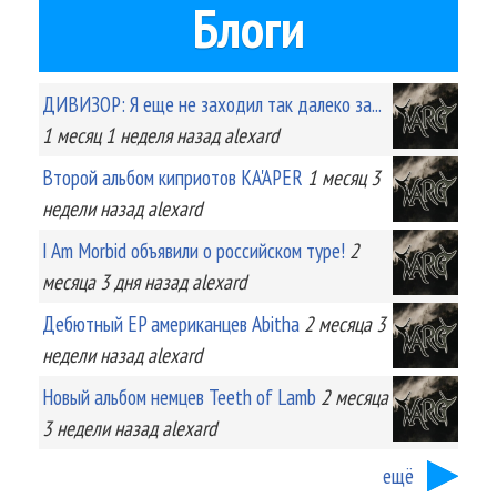
Блоги
ДИВИЗОР: Я еще не заходил так далеко за...
1 месяц 1 неделя
назад
alexard
Второй альбом киприотов KA'APER
1 месяц 3
недели
назад
alexard
I Am Morbid объявили о российском туре!
2
месяца 3 дня
назад
alexard
Дебютный EP американцев Abitha
2 месяца 3
недели
назад
alexard
Новый альбом немцев Teeth of Lamb
2 месяца
3 недели
назад
alexard
ещё