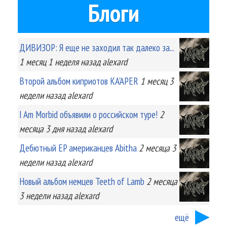
Блоги
ДИВИЗОР: Я еще не заходил так далеко за...
1 месяц 1 неделя
назад
alexard
Второй альбом киприотов KA'APER
1 месяц 3
недели
назад
alexard
I Am Morbid объявили о российском туре!
2
месяца 3 дня
назад
alexard
Дебютный EP американцев Abitha
2 месяца 3
недели
назад
alexard
Новый альбом немцев Teeth of Lamb
2 месяца
3 недели
назад
alexard
ещё