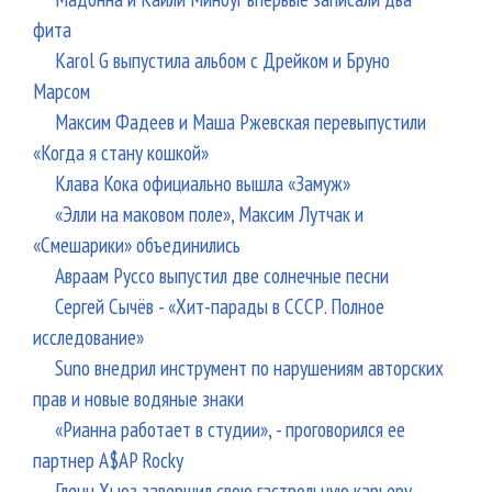
фита
Karol G выпустила альбом с Дрейком и Бруно
Марсом
Максим Фадеев и Маша Ржевская перевыпустили
«Когда я стану кошкой»
Клава Кока официально вышла «Замуж»
«Элли на маковом поле», Максим Лутчак и
«Смешарики» объединились
Авраам Руссо выпустил две солнечные песни
Сергей Сычёв - «Хит-парады в СССР. Полное
исследование»
Suno внедрил инструмент по нарушениям авторских
прав и новые водяные знаки
«Рианна работает в студии», - проговорился ее
партнер A$AP Rocky
Гленн Хьюз завершил свою гастрольную карьеру