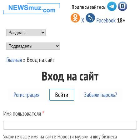
Перейти к основному
Подписывайтесь:
НОВОСТИ
содержанию
X
Facebook
18+
МУЗЫКИ И
Main menu
ШОУ БИЗНЕСА
Подразделы
NEWSMUZ.COM
Главная
»
Вход на сайт
Вы здесь
Вход на сайт
Регистрация
Войти
(активная вкладка)
Забыли пароль?
Имя пользователя
*
Укажите ваше имя на сайте Новости музыки и шоу бизнеса