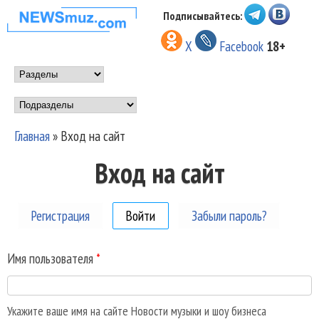
Перейти к основному
Подписывайтесь:
НОВОСТИ
содержанию
X
Facebook
18+
МУЗЫКИ И
Main menu
ШОУ БИЗНЕСА
Подразделы
NEWSMUZ.COM
Главная
»
Вход на сайт
Вы здесь
Вход на сайт
Регистрация
Войти
(активная вкладка)
Забыли пароль?
Имя пользователя
*
Укажите ваше имя на сайте Новости музыки и шоу бизнеса