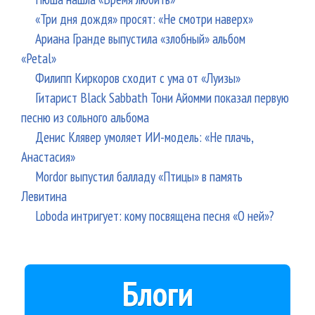
«Три дня дождя» просят: «Не смотри наверх»
Ариана Гранде выпустила «злобный» альбом
«Petal»
Филипп Киркоров сходит с ума от «Луизы»
Гитарист Black Sabbath Тони Айомми показал первую
песню из сольного альбома
Денис Клявер умоляет ИИ-модель: «Не плачь,
Анастасия»
Mordor выпустил балладу «Птицы» в память
Левитина
Loboda интригует: кому посвящена песня «О ней»?
Блоги