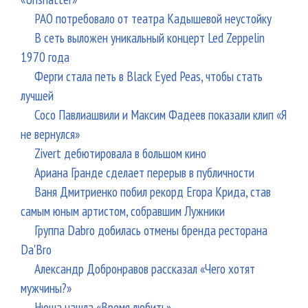
РАО потребовало от театра Кадышевой неустойку
В сеть выложен уникальный концерт Led Zeppelin
1970 года
Ферги стала петь в Black Eyed Peas, чтобы стать
лучшей
Сосо Павлиашвили и Максим Фадеев показали клип «Я
не вернулся»
Zivert дебютировала в большом кино
Ариана Гранде сделает перерыв в публичности
Ваня Дмитриенко побил рекорд Егора Крида, став
самым юным артистом, собравшим Лужники
Группа Dabro добилась отмены бренда ресторана
Da'Bro
Александр Добронравов рассказал «Чего хотят
мужчины?»
Нюша нашла «Время любить»