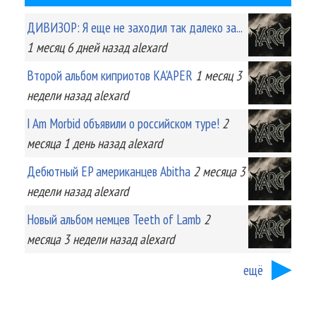
ДИВИЗОР: Я еще не заходил так далеко за...
1 месяц 6 дней
назад
alexard
Второй альбом киприотов KA'APER
1 месяц 3
недели
назад
alexard
I Am Morbid объявили о российском туре!
2
месяца 1 день
назад
alexard
Дебютный EP американцев Abitha
2 месяца 3
недели
назад
alexard
Новый альбом немцев Teeth of Lamb
2
месяца 3 недели
назад
alexard
ещё