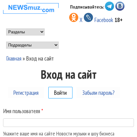
Перейти к основному
Подписывайтесь:
НОВОСТИ
содержанию
X
Facebook
18+
МУЗЫКИ И
Main menu
ШОУ БИЗНЕСА
Подразделы
NEWSMUZ.COM
Главная
»
Вход на сайт
Вы здесь
Вход на сайт
Регистрация
Войти
(активная вкладка)
Забыли пароль?
Имя пользователя
*
Укажите ваше имя на сайте Новости музыки и шоу бизнеса