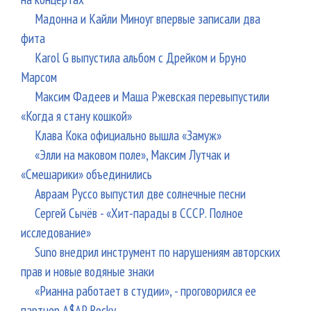
Мадонна и Кайли Миноуг впервые записали два
фита
Karol G выпустила альбом с Дрейком и Бруно
Марсом
Максим Фадеев и Маша Ржевская перевыпустили
«Когда я стану кошкой»
Клава Кока официально вышла «Замуж»
«Элли на маковом поле», Максим Лутчак и
«Смешарики» объединились
Авраам Руссо выпустил две солнечные песни
Сергей Сычёв - «Хит-парады в СССР. Полное
исследование»
Suno внедрил инструмент по нарушениям авторских
прав и новые водяные знаки
«Рианна работает в студии», - проговорился ее
партнер A$AP Rocky