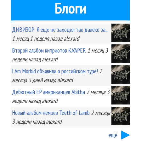
Блоги
ДИВИЗОР: Я еще не заходил так далеко за...
1 месяц 1 неделя
назад
alexard
Второй альбом киприотов KA'APER
1 месяц 3
недели
назад
alexard
I Am Morbid объявили о российском туре!
2
месяца 5 дней
назад
alexard
Дебютный EP американцев Abitha
2 месяца 3
недели
назад
alexard
Новый альбом немцев Teeth of Lamb
2 месяца
3 недели
назад
alexard
ещё