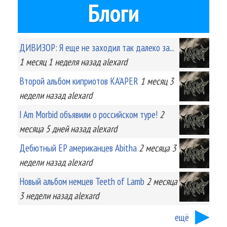
Блоги
ДИВИЗОР: Я еще не заходил так далеко за...
1 месяц 1 неделя
назад
alexard
Второй альбом киприотов KA'APER
1 месяц 3
недели
назад
alexard
I Am Morbid объявили о российском туре!
2
месяца 5 дней
назад
alexard
Дебютный EP американцев Abitha
2 месяца 3
недели
назад
alexard
Новый альбом немцев Teeth of Lamb
2 месяца
3 недели
назад
alexard
ещё