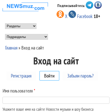
Перейти к основному
Подписывайтесь:
НОВОСТИ
содержанию
X
Facebook
18+
МУЗЫКИ И
Main menu
ШОУ БИЗНЕСА
Подразделы
NEWSMUZ.COM
Главная
»
Вход на сайт
Вы здесь
Вход на сайт
Регистрация
Войти
(активная вкладка)
Забыли пароль?
Имя пользователя
*
Укажите ваше имя на сайте Новости музыки и шоу бизнеса