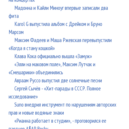
Мадонна и Кайли Миноуг впервые записали два
фита
Karol G выпустила альбом с Дрейком и Бруно
Марсом
Максим Фадеев и Маша Ржевская перевыпустили
«Когда я стану кошкой»
Клава Кока официально вышла «Замуж»
«Элли на маковом поле», Максим Лутчак и
«Смешарики» объединились
Авраам Руссо выпустил две солнечные песни
Сергей Сычёв - «Хит-парады в СССР. Полное
исследование»
Suno внедрил инструмент по нарушениям авторских
прав и новые водяные знаки
«Рианна работает в студии», - проговорился ее
партнер A$AP Rocky