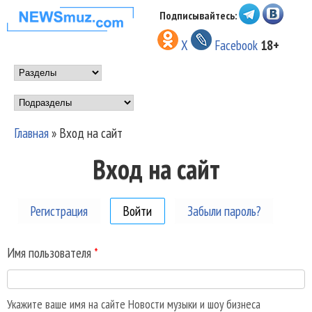
Перейти к основному
Подписывайтесь:
НОВОСТИ
содержанию
X
Facebook
18+
МУЗЫКИ И
Main menu
ШОУ БИЗНЕСА
Подразделы
NEWSMUZ.COM
Главная
»
Вход на сайт
Вы здесь
Вход на сайт
Регистрация
Войти
(активная вкладка)
Забыли пароль?
Имя пользователя
*
Укажите ваше имя на сайте Новости музыки и шоу бизнеса