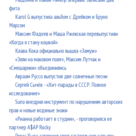
фита
Karol G выпустила альбом с Дрейком и Бруно
Марсом
Максим Фадеев и Маша Ржевская перевыпустили
«Когда я стану кошкой»
Клава Кока официально вышла «Замуж»
«Элли на маковом поле», Максим Лутчак и
«Смешарики» объединились
Авраам Руссо выпустил две солнечные песни
Сергей Сычёв - «Хит-парады в СССР. Полное
исследование»
Suno внедрил инструмент по нарушениям авторских
прав и новые водяные знаки
«Рианна работает в студии», - проговорился ее
партнер A$AP Rocky
Гленн Хьюз завершил свою гастрольную карьеру