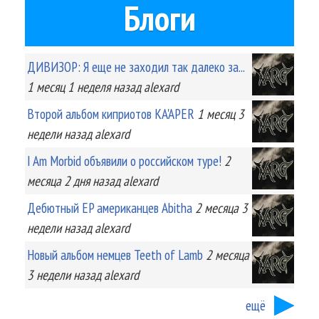
Блоги
ДИВИЗОР: Я еще не заходил так далеко за...
1 месяц 1 неделя
назад
alexard
Второй альбом киприотов KA'APER
1 месяц 3
недели
назад
alexard
I Am Morbid объявили о российском туре!
2
месяца 2 дня
назад
alexard
Дебютный EP американцев Abitha
2 месяца 3
недели
назад
alexard
Новый альбом немцев Teeth of Lamb
2 месяца
3 недели
назад
alexard
ещё