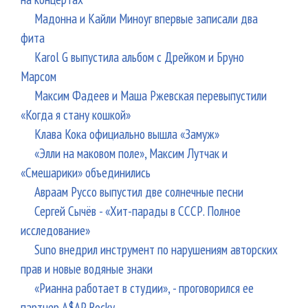
Мадонна и Кайли Миноуг впервые записали два
фита
Karol G выпустила альбом с Дрейком и Бруно
Марсом
Максим Фадеев и Маша Ржевская перевыпустили
«Когда я стану кошкой»
Клава Кока официально вышла «Замуж»
«Элли на маковом поле», Максим Лутчак и
«Смешарики» объединились
Авраам Руссо выпустил две солнечные песни
Сергей Сычёв - «Хит-парады в СССР. Полное
исследование»
Suno внедрил инструмент по нарушениям авторских
прав и новые водяные знаки
«Рианна работает в студии», - проговорился ее
партнер A$AP Rocky