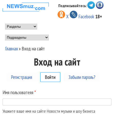
Перейти к основному
Подписывайтесь:
НОВОСТИ
содержанию
X
Facebook
18+
МУЗЫКИ И
Main menu
ШОУ БИЗНЕСА
Подразделы
NEWSMUZ.COM
Главная
»
Вход на сайт
Вы здесь
Вход на сайт
Регистрация
Войти
(активная вкладка)
Забыли пароль?
Имя пользователя
*
Укажите ваше имя на сайте Новости музыки и шоу бизнеса