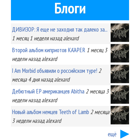
Блоги
ДИВИЗОР: Я еще не заходил так далеко за...
1 месяц 1 неделя
назад
alexard
Второй альбом киприотов KA'APER
1 месяц 3
недели
назад
alexard
I Am Morbid объявили о российском туре!
2
месяца 4 дня
назад
alexard
Дебютный EP американцев Abitha
2 месяца 3
недели
назад
alexard
Новый альбом немцев Teeth of Lamb
2 месяца
3 недели
назад
alexard
ещё