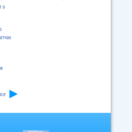
т о
ю
матчах
ия
все