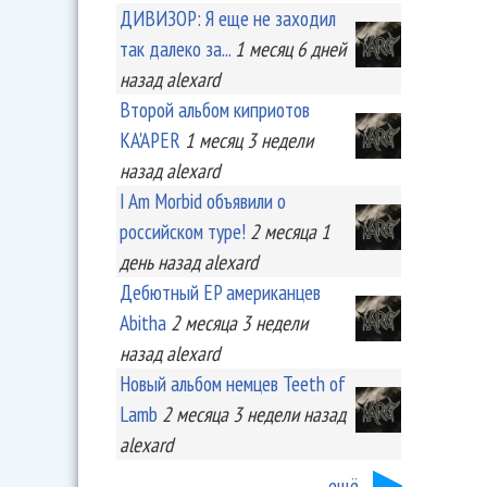
ДИВИЗОР: Я еще не заходил
так далеко за...
1 месяц 6 дней
назад
alexard
Второй альбом киприотов
KA'APER
1 месяц 3 недели
назад
alexard
I Am Morbid объявили о
российском туре!
2 месяца 1
день
назад
alexard
Дебютный EP американцев
Abitha
2 месяца 3 недели
назад
alexard
Новый альбом немцев Teeth of
Lamb
2 месяца 3 недели
назад
alexard
ещё