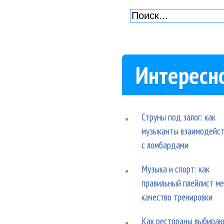
Интересн
Струны под залог: как
музыканты взаимодейс
с ломбардами
Музыка и спорт: как
правильный плейлист м
качество тренировки
Как рестораны выбира