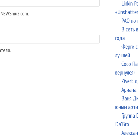
Linkin 
«Unshatte
а NEWSmuz.com.
РАО пот
В сеть 
года
Ферги с
ателя.
лучшей
Сосо Па
вернулся»
Zivert 
Ариана 
Ваня Дм
юным арти
Группа 
Da'Bro
Алексан