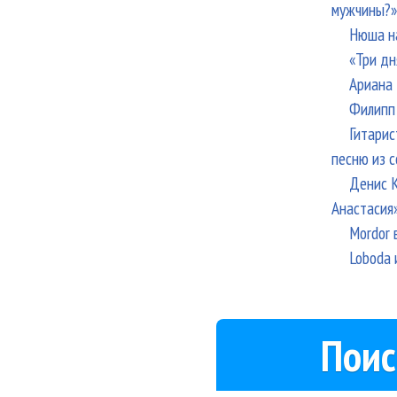
мужчины?»
Нюша н
«Три дн
Ариана 
Филипп 
Гитарис
песню из с
Денис К
Анастасия
Mordor 
Loboda 
Поис