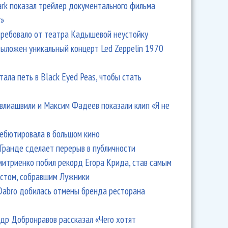
Park показал трейлер документального фильма
r»
ребовало от театра Кадышевой неустойку
выложен уникальный концерт Led Zeppelin 1970
тала петь в Black Eyed Peas, чтобы стать
влиашвили и Максим Фадеев показали клип «Я не
дебютировала в большом кино
Гранде сделает перерыв в публичности
итриенко побил рекорд Егора Крида, став самым
стом, собравшим Лужники
Dabro добилась отмены бренда ресторана
др Добронравов рассказал «Чего хотят