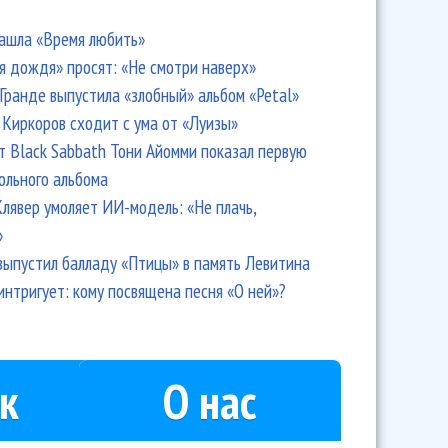
ашла «Время любить»
я дождя» просят: «Не смотри наверх»
Гранде выпустила «злобный» альбом «Petal»
Киркоров сходит с ума от «Луизы»
т Black Sabbath Тони Айомми показал первую
ольного альбома
лявер умоляет ИИ-модель: «Не плачь,
»
выпустил балладу «Птицы» в память Левитина
интригует: кому посвящена песня «О ней»?
к
О нас