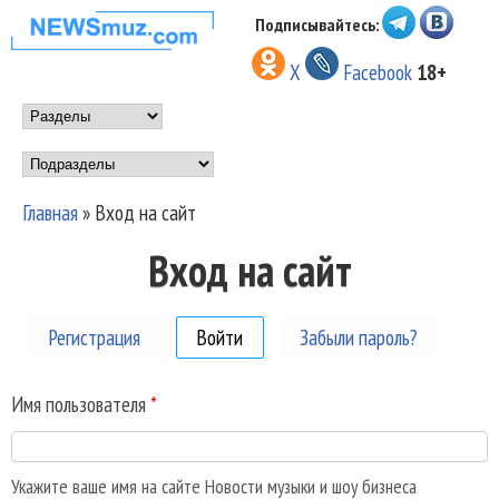
Перейти к основному
Подписывайтесь:
НОВОСТИ
содержанию
X
Facebook
18+
МУЗЫКИ И
Main menu
ШОУ БИЗНЕСА
Подразделы
NEWSMUZ.COM
Главная
»
Вход на сайт
Вы здесь
Вход на сайт
Регистрация
Войти
(активная вкладка)
Забыли пароль?
Имя пользователя
*
Укажите ваше имя на сайте Новости музыки и шоу бизнеса