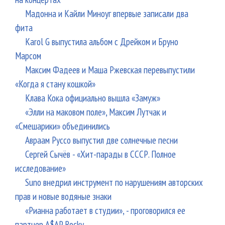
Мадонна и Кайли Миноуг впервые записали два
фита
Karol G выпустила альбом с Дрейком и Бруно
Марсом
Максим Фадеев и Маша Ржевская перевыпустили
«Когда я стану кошкой»
Клава Кока официально вышла «Замуж»
«Элли на маковом поле», Максим Лутчак и
«Смешарики» объединились
Авраам Руссо выпустил две солнечные песни
Сергей Сычёв - «Хит-парады в СССР. Полное
исследование»
Suno внедрил инструмент по нарушениям авторских
прав и новые водяные знаки
«Рианна работает в студии», - проговорился ее
партнер A$AP Rocky