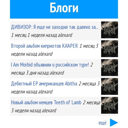
Блоги
ДИВИЗОР: Я еще не заходил так далеко за...
1 месяц 1 неделя
назад
alexard
Второй альбом киприотов KA'APER
1 месяц 3
недели
назад
alexard
I Am Morbid объявили о российском туре!
2
месяца 3 дня
назад
alexard
Дебютный EP американцев Abitha
2 месяца 3
недели
назад
alexard
Новый альбом немцев Teeth of Lamb
2 месяца
3 недели
назад
alexard
ещё