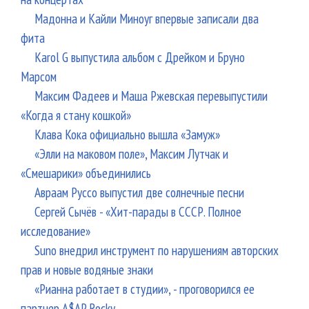
Мадонна и Кайли Миноуг впервые записали два
фита
Karol G выпустила альбом с Дрейком и Бруно
Марсом
Максим Фадеев и Маша Ржевская перевыпустили
«Когда я стану кошкой»
Клава Кока официально вышла «Замуж»
«Элли на маковом поле», Максим Лутчак и
«Смешарики» объединились
Авраам Руссо выпустил две солнечные песни
Сергей Сычёв - «Хит-парады в СССР. Полное
исследование»
Suno внедрил инструмент по нарушениям авторских
прав и новые водяные знаки
«Рианна работает в студии», - проговорился ее
партнер A$AP Rocky