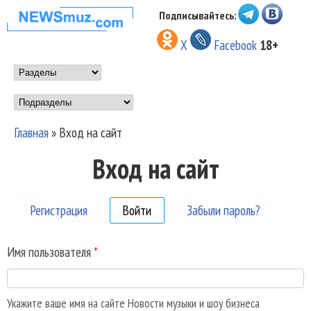
Перейти к основному
Подписывайтесь:
НОВОСТИ
содержанию
X
Facebook
18+
МУЗЫКИ И
Main menu
ШОУ БИЗНЕСА
Подразделы
NEWSMUZ.COM
Главная
»
Вход на сайт
Вы здесь
Вход на сайт
Регистрация
Войти
(активная вкладка)
Забыли пароль?
Имя пользователя
*
Укажите ваше имя на сайте Новости музыки и шоу бизнеса