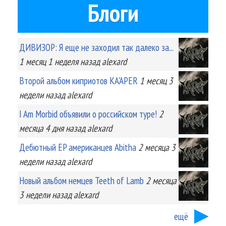
Блоги
ДИВИЗОР: Я еще не заходил так далеко за...
1 месяц 1 неделя
назад
alexard
Второй альбом киприотов KA'APER
1 месяц 3
недели
назад
alexard
I Am Morbid объявили о российском туре!
2
месяца 4 дня
назад
alexard
Дебютный EP американцев Abitha
2 месяца 3
недели
назад
alexard
Новый альбом немцев Teeth of Lamb
2 месяца
3 недели
назад
alexard
ещё