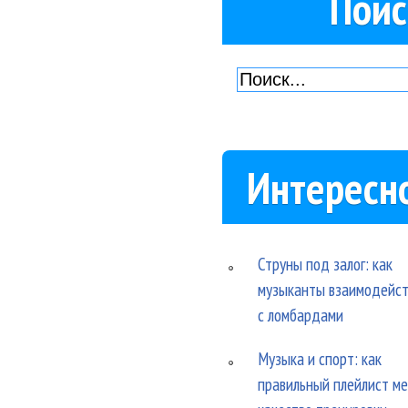
Поис
Интересн
Струны под залог: как
музыканты взаимодейс
с ломбардами
Музыка и спорт: как
правильный плейлист м