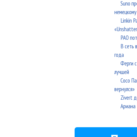
Suno пр
немецкому
Linkin 
«Unshatte
РАО пот
В сеть 
года
Ферги с
лучшей
Сосо Па
вернулся»
Zivert 
Ариана 