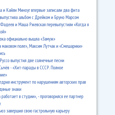
 и Кайли Миноуг впервые записали два фита
 выпустила альбом с Дрейком и Бруно Марсом
Фадеев и Маша Ржевская перевыпустили «Когда я
кой»
ока официально вышла «Замуж»
а маковом поле», Максим Лутчак и «Смешарики»
ись
Руссо выпустил две солнечные песни
Сычёв - «Хит-парады в СССР. Полное
ние»
едрил инструмент по нарушениям авторских прав
одяные знаки
 работает в студии», - проговорился ее партнер
y
ьюз завершил свою гастрольную карьеру