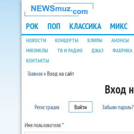
НОВОСТИ
МУЗЫКИ И
РОК
ПОП
КЛАССИКА
МИКС
Main menu
ШОУ БИЗНЕСА
НОВОСТИ
КОНЦЕРТЫ
КЛИПЫ
АНОНСЫ
Подразделы
МЮЗИКЛЫ
ТВ И РАДИО
ДЖАЗ
ФАБРИКА 
NEWSMUZ.COM
КОНТАКТЫ
Главная
»
Вход на сайт
Вы здесь
Вход н
Регистрация
Войти
(активная вкладка)
Забыли пароль?
Имя пользователя
*