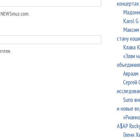
концертах
Мадонна
а NEWSmuz.com.
Karol G
Максим 
стану кош
Клава К
ателя.
«Элли н
объединил
Авраам 
Сергей 
исследова
Suno вн
и новые в
«Рианна
A$AP Rock
Гленн Х