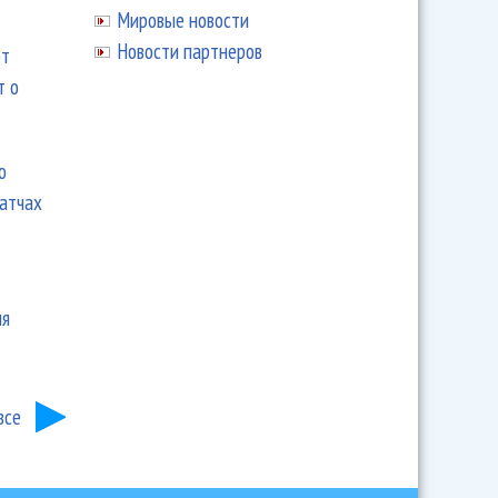
Мировые новости
Новости партнеров
ют
т о
ю
матчах
ия
все