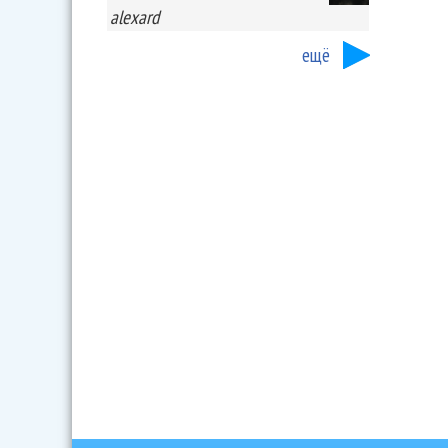
alexard
ещё