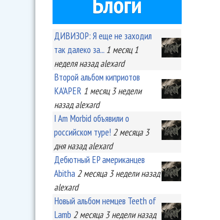
Блоги
ДИВИЗОР: Я еще не заходил
так далеко за...
1 месяц 1
неделя
назад
alexard
Второй альбом киприотов
KA'APER
1 месяц 3 недели
назад
alexard
I Am Morbid объявили о
российском туре!
2 месяца 3
дня
назад
alexard
Дебютный EP американцев
Abitha
2 месяца 3 недели
назад
alexard
Новый альбом немцев Teeth of
Lamb
2 месяца 3 недели
назад