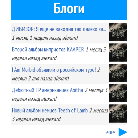
Блоги
ДИВИЗОР: Я еще не заходил так далеко за...
1 месяц 1 неделя
назад
alexard
Второй альбом киприотов KA'APER
1 месяц 3
недели
назад
alexard
I Am Morbid объявили о российском туре!
2
месяца 2 дня
назад
alexard
Дебютный EP американцев Abitha
2 месяца 3
недели
назад
alexard
Новый альбом немцев Teeth of Lamb
2 месяца
3 недели
назад
alexard
ещё