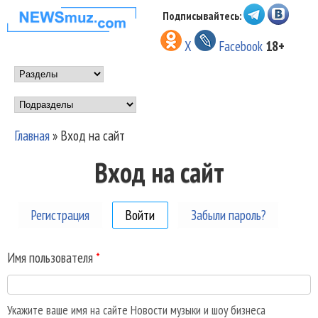
Перейти к основному
Подписывайтесь:
НОВОСТИ
содержанию
X
Facebook
18+
МУЗЫКИ И
Main menu
ШОУ БИЗНЕСА
Подразделы
NEWSMUZ.COM
Главная
»
Вход на сайт
Вы здесь
Вход на сайт
Регистрация
Войти
(активная вкладка)
Забыли пароль?
Имя пользователя
*
Укажите ваше имя на сайте Новости музыки и шоу бизнеса