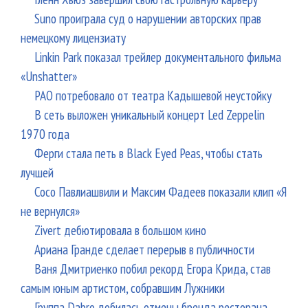
Suno проиграла суд о нарушении авторских прав
немецкому лицензиату
Linkin Park показал трейлер документального фильма
«Unshatter»
РАО потребовало от театра Кадышевой неустойку
В сеть выложен уникальный концерт Led Zeppelin
1970 года
Ферги стала петь в Black Eyed Peas, чтобы стать
лучшей
Сосо Павлиашвили и Максим Фадеев показали клип «Я
не вернулся»
Zivert дебютировала в большом кино
Ариана Гранде сделает перерыв в публичности
Ваня Дмитриенко побил рекорд Егора Крида, став
самым юным артистом, собравшим Лужники
Группа Dabro добилась отмены бренда ресторана