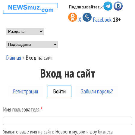
Перейти к основному
Подписывайтесь:
НОВОСТИ
содержанию
X
Facebook
18+
МУЗЫКИ И
Main menu
ШОУ БИЗНЕСА
Подразделы
NEWSMUZ.COM
Главная
»
Вход на сайт
Вы здесь
Вход на сайт
Регистрация
Войти
(активная вкладка)
Забыли пароль?
Имя пользователя
*
Укажите ваше имя на сайте Новости музыки и шоу бизнеса