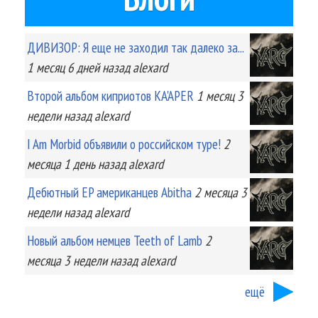
ДИВИЗОР: Я еще не заходил так далеко за...
1 месяц 6 дней
назад
alexard
Второй альбом киприотов KA'APER
1 месяц 3
недели
назад
alexard
I Am Morbid объявили о российском туре!
2
месяца 1 день
назад
alexard
Дебютный EP американцев Abitha
2 месяца 3
недели
назад
alexard
Новый альбом немцев Teeth of Lamb
2
месяца 3 недели
назад
alexard
ещё