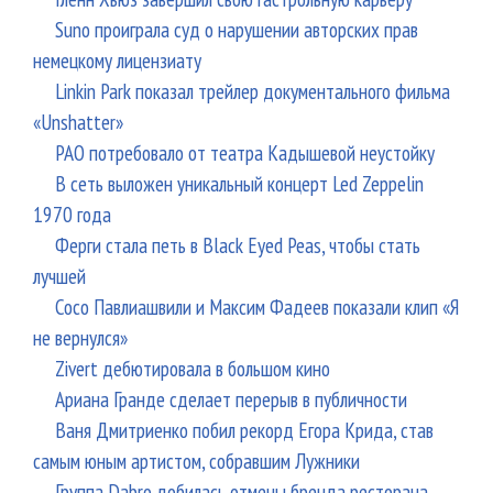
Suno проиграла суд о нарушении авторских прав
немецкому лицензиату
Linkin Park показал трейлер документального фильма
«Unshatter»
РАО потребовало от театра Кадышевой неустойку
В сеть выложен уникальный концерт Led Zeppelin
1970 года
Ферги стала петь в Black Eyed Peas, чтобы стать
лучшей
Сосо Павлиашвили и Максим Фадеев показали клип «Я
не вернулся»
Zivert дебютировала в большом кино
Ариана Гранде сделает перерыв в публичности
Ваня Дмитриенко побил рекорд Егора Крида, став
самым юным артистом, собравшим Лужники
Группа Dabro добилась отмены бренда ресторана