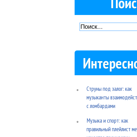
Поис
Интересн
Струны под залог: как
музыканты взаимодейс
с ломбардами
Музыка и спорт: как
правильный плейлист м