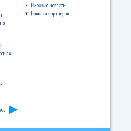
Мировые новости
Новости партнеров
ют
т о
ю
матчах
ия
все