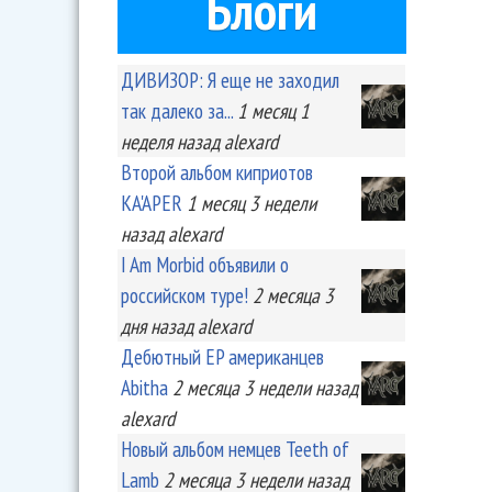
Блоги
ДИВИЗОР: Я еще не заходил
так далеко за...
1 месяц 1
неделя
назад
alexard
Второй альбом киприотов
KA'APER
1 месяц 3 недели
назад
alexard
I Am Morbid объявили о
российском туре!
2 месяца 3
дня
назад
alexard
Дебютный EP американцев
Abitha
2 месяца 3 недели
назад
alexard
Новый альбом немцев Teeth of
Lamb
2 месяца 3 недели
назад