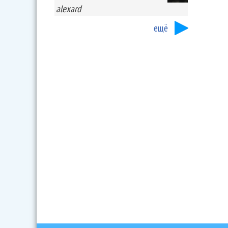
alexard
ещё