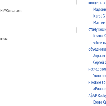
концертах
Мадонна
а NEWSmuz.com.
Karol G
Максим 
стану кош
Клава К
ателя.
«Элли н
объединил
Авраам 
Сергей 
исследова
Suno вн
и новые в
«Рианна
A$AP Rock
Гленн Х