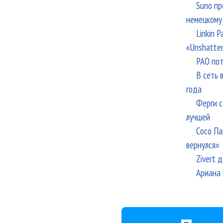
Suno пр
немецкому
Linkin 
«Unshatte
РАО пот
В сеть 
года
Ферги с
лучшей
Сосо Па
вернулся»
Zivert 
Ариана 