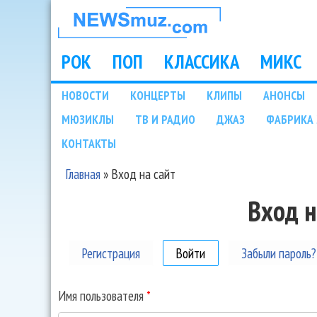
НОВОСТИ
МУЗЫКИ И
РОК
ПОП
КЛАССИКА
МИКС
Main menu
ШОУ БИЗНЕСА
НОВОСТИ
КОНЦЕРТЫ
КЛИПЫ
АНОНСЫ
Подразделы
МЮЗИКЛЫ
ТВ И РАДИО
ДЖАЗ
ФАБРИКА 
NEWSMUZ.COM
КОНТАКТЫ
Главная
»
Вход на сайт
Вы здесь
Вход н
Регистрация
Войти
(активная вкладка)
Забыли пароль?
Имя пользователя
*