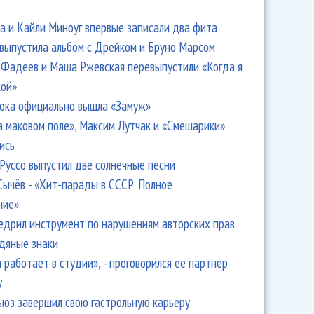
 и Кайли Миноуг впервые записали два фита
 выпустила альбом с Дрейком и Бруно Марсом
Фадеев и Маша Ржевская перевыпустили «Когда я
кой»
ока официально вышла «Замуж»
а маковом поле», Максим Лутчак и «Смешарики»
ись
Руссо выпустил две солнечные песни
Сычёв - «Хит-парады в СССР. Полное
ние»
едрил инструмент по нарушениям авторских прав
одяные знаки
 работает в студии», - проговорился ее партнер
y
ьюз завершил свою гастрольную карьеру