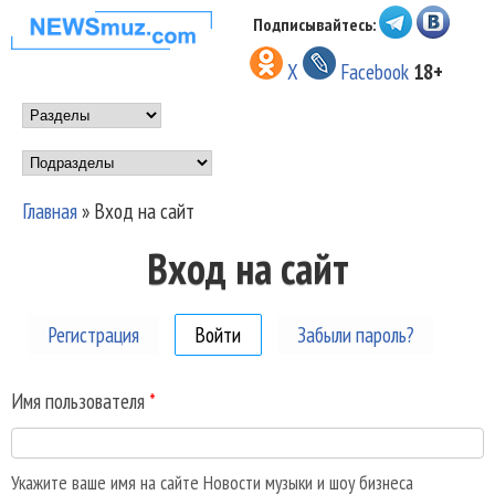
Перейти к основному
Подписывайтесь:
НОВОСТИ
содержанию
X
Facebook
18+
МУЗЫКИ И
Main menu
ШОУ БИЗНЕСА
Подразделы
NEWSMUZ.COM
Главная
»
Вход на сайт
Вы здесь
Вход на сайт
Регистрация
Войти
(активная вкладка)
Забыли пароль?
Имя пользователя
*
Укажите ваше имя на сайте Новости музыки и шоу бизнеса