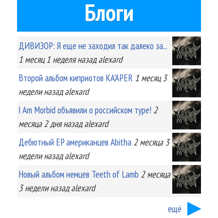
Блоги
ДИВИЗОР: Я еще не заходил так далеко за...
1 месяц 1 неделя
назад
alexard
Второй альбом киприотов KA'APER
1 месяц 3
недели
назад
alexard
I Am Morbid объявили о российском туре!
2
месяца 2 дня
назад
alexard
Дебютный EP американцев Abitha
2 месяца 3
недели
назад
alexard
Новый альбом немцев Teeth of Lamb
2 месяца
3 недели
назад
alexard
ещё