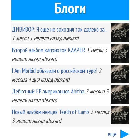
Блоги
ДИВИЗОР: Я еще не заходил так далеко за...
1 месяц 1 неделя
назад
alexard
Второй альбом киприотов KA'APER
1 месяц 3
недели
назад
alexard
I Am Morbid объявили о российском туре!
2
месяца 4 дня
назад
alexard
Дебютный EP американцев Abitha
2 месяца 3
недели
назад
alexard
Новый альбом немцев Teeth of Lamb
2 месяца
3 недели
назад
alexard
ещё