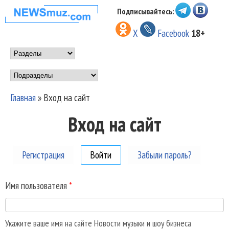
Перейти к основному
Подписывайтесь:
НОВОСТИ
содержанию
X
Facebook
18+
МУЗЫКИ И
Main menu
ШОУ БИЗНЕСА
Подразделы
NEWSMUZ.COM
Главная
»
Вход на сайт
Вы здесь
Вход на сайт
Регистрация
Войти
(активная вкладка)
Забыли пароль?
Имя пользователя
*
Укажите ваше имя на сайте Новости музыки и шоу бизнеса