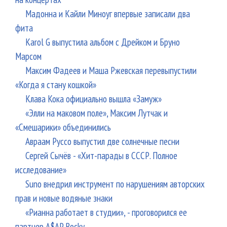
Мадонна и Кайли Миноуг впервые записали два
фита
Karol G выпустила альбом с Дрейком и Бруно
Марсом
Максим Фадеев и Маша Ржевская перевыпустили
«Когда я стану кошкой»
Клава Кока официально вышла «Замуж»
«Элли на маковом поле», Максим Лутчак и
«Смешарики» объединились
Авраам Руссо выпустил две солнечные песни
Сергей Сычёв - «Хит-парады в СССР. Полное
исследование»
Suno внедрил инструмент по нарушениям авторских
прав и новые водяные знаки
«Рианна работает в студии», - проговорился ее
партнер A$AP Rocky