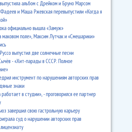
 выпустила альбом с Дрейком и Бруно Марсом
Фадеев и Маша Ржевская перевыпустили «Когда я
кой»
ока официально вышла «Замуж»
а маковом поле», Максим Лутчак и «Смешарики»
ись
Руссо выпустил две солнечные песни
Сычёв - «Хит-парады в СССР. Полное
ние»
едрил инструмент по нарушениям авторских прав
одяные знаки
 работает в студии», - проговорился ее партнер
y
ьюз завершил свою гастрольную карьеру
оиграла суд о нарушении авторских прав
 лицензиату