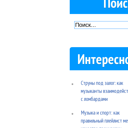
Поис
Интересн
Струны под залог: как
музыканты взаимодейс
с ломбардами
Музыка и спорт: как
правильный плейлист м