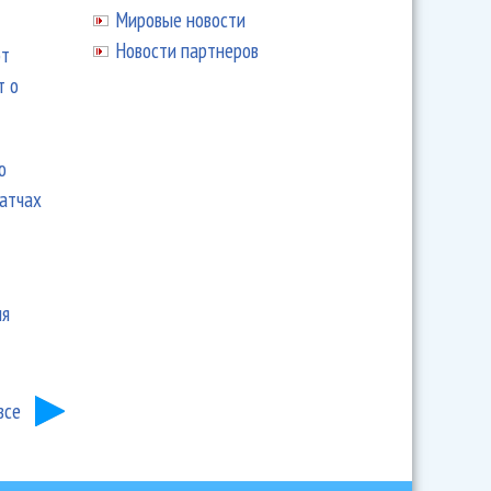
Мировые новости
Новости партнеров
ют
т о
ю
матчах
ия
все