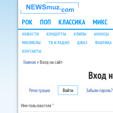
НОВОСТИ
МУЗЫКИ И
РОК
ПОП
КЛАССИКА
МИКС
Main menu
ШОУ БИЗНЕСА
НОВОСТИ
КОНЦЕРТЫ
КЛИПЫ
АНОНСЫ
Подразделы
МЮЗИКЛЫ
ТВ И РАДИО
ДЖАЗ
ФАБРИКА 
NEWSMUZ.COM
КОНТАКТЫ
Главная
»
Вход на сайт
Вы здесь
Вход н
Регистрация
Войти
(активная вкладка)
Забыли пароль?
Имя пользователя
*