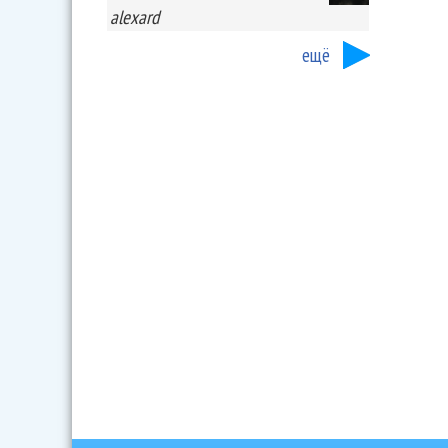
alexard
ещё