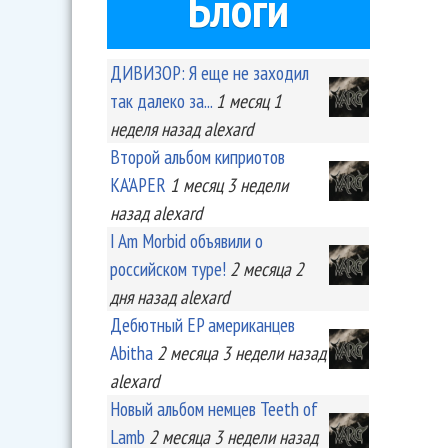
Блоги
ДИВИЗОР: Я еще не заходил
так далеко за...
1 месяц 1
неделя
назад
alexard
Второй альбом киприотов
KA'APER
1 месяц 3 недели
назад
alexard
I Am Morbid объявили о
российском туре!
2 месяца 2
дня
назад
alexard
Дебютный EP американцев
Abitha
2 месяца 3 недели
назад
alexard
Новый альбом немцев Teeth of
Lamb
2 месяца 3 недели
назад