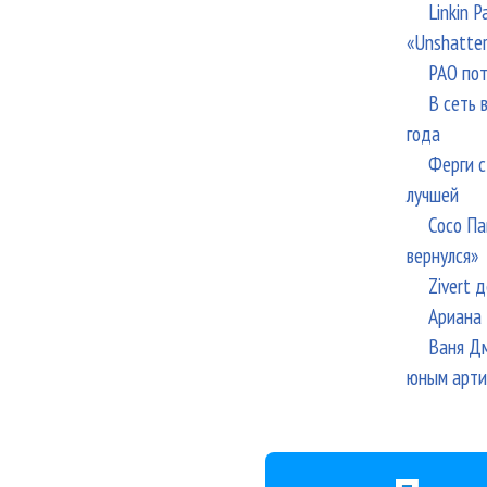
Linkin 
«Unshatte
РАО пот
В сеть 
года
Ферги с
лучшей
Сосо Па
вернулся»
Zivert 
Ариана 
Ваня Дм
юным арти