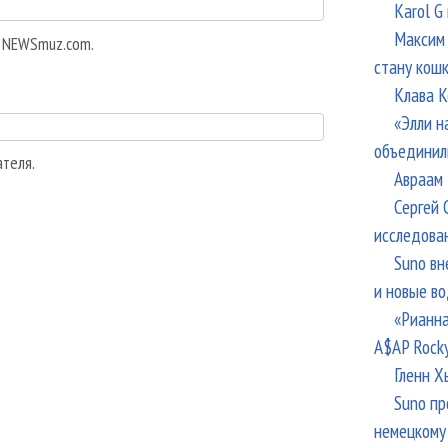
Karol G
Максим 
а NEWSmuz.com.
стану кош
Клава К
«Элли н
объединил
ателя.
Авраам 
Сергей 
исследова
Suno вн
и новые в
«Рианна
A$AP Rock
Гленн Х
Suno пр
немецкому