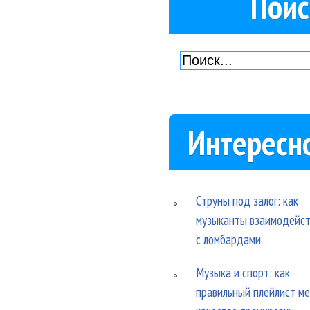
Поис
Интересн
Струны под залог: как
музыканты взаимодейс
с ломбардами
Музыка и спорт: как
правильный плейлист м