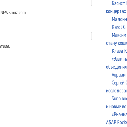
Басист 
концертах
а NEWSmuz.com.
Мадонна
Karol G
Максим 
стану кош
ателя.
Клава К
«Элли н
объединил
Авраам 
Сергей 
исследова
Suno вн
и новые в
«Рианна
A$AP Rock