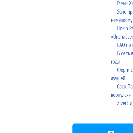
Гленн Х
Suno пр
немецкому
Linkin 
«Unshatte
РАО пот
В сеть 
года
Ферги с
лучшей
Сосо Па
вернулся»
Zivert 