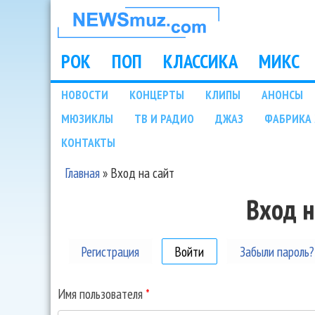
НОВОСТИ
МУЗЫКИ И
РОК
ПОП
КЛАССИКА
МИКС
Main menu
ШОУ БИЗНЕСА
НОВОСТИ
КОНЦЕРТЫ
КЛИПЫ
АНОНСЫ
Подразделы
МЮЗИКЛЫ
ТВ И РАДИО
ДЖАЗ
ФАБРИКА 
NEWSMUZ.COM
КОНТАКТЫ
Главная
»
Вход на сайт
Вы здесь
Вход н
Регистрация
Войти
(активная вкладка)
Забыли пароль?
Имя пользователя
*