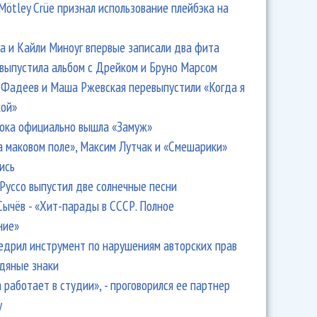
Mötley Crüe признал использование плейбэка на
 и Кайли Миноуг впервые записали два фита
 выпустила альбом с Дрейком и Бруно Марсом
Фадеев и Маша Ржевская перевыпустили «Когда я
кой»
ока официально вышла «Замуж»
а маковом поле», Максим Лутчак и «Смешарики»
ись
Руссо выпустил две солнечные песни
Сычёв - «Хит-парады в СССР. Полное
ние»
едрил инструмент по нарушениям авторских прав
одяные знаки
 работает в студии», - проговорился ее партнер
y