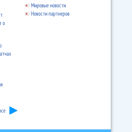
Мировые новости
Новости партнеров
ют
т о
ю
матчах
ия
все