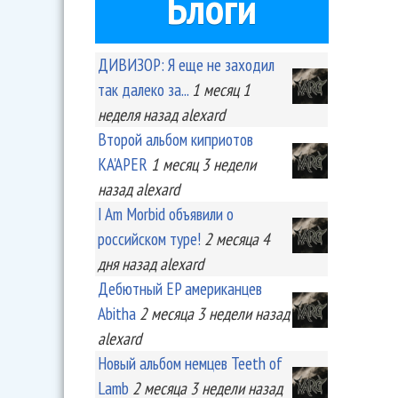
Блоги
ДИВИЗОР: Я еще не заходил
так далеко за...
1 месяц 1
неделя
назад
alexard
Второй альбом киприотов
KA'APER
1 месяц 3 недели
назад
alexard
I Am Morbid объявили о
российском туре!
2 месяца 4
дня
назад
alexard
Дебютный EP американцев
Abitha
2 месяца 3 недели
назад
alexard
Новый альбом немцев Teeth of
Lamb
2 месяца 3 недели
назад