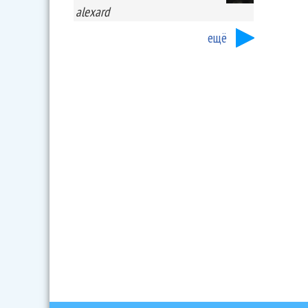
alexard
ещё