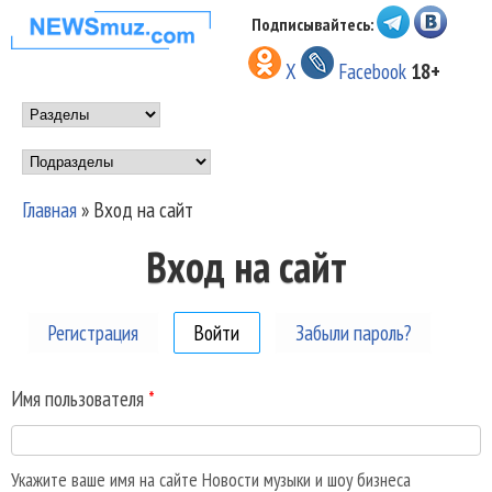
Перейти к основному
Подписывайтесь:
НОВОСТИ
содержанию
X
Facebook
18+
МУЗЫКИ И
Main menu
ШОУ БИЗНЕСА
Подразделы
NEWSMUZ.COM
Главная
»
Вход на сайт
Вы здесь
Вход на сайт
Регистрация
Войти
(активная вкладка)
Забыли пароль?
Имя пользователя
*
Укажите ваше имя на сайте Новости музыки и шоу бизнеса