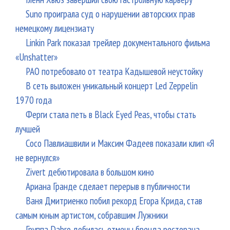
Suno проиграла суд о нарушении авторских прав
немецкому лицензиату
Linkin Park показал трейлер документального фильма
«Unshatter»
РАО потребовало от театра Кадышевой неустойку
В сеть выложен уникальный концерт Led Zeppelin
1970 года
Ферги стала петь в Black Eyed Peas, чтобы стать
лучшей
Сосо Павлиашвили и Максим Фадеев показали клип «Я
не вернулся»
Zivert дебютировала в большом кино
Ариана Гранде сделает перерыв в публичности
Ваня Дмитриенко побил рекорд Егора Крида, став
самым юным артистом, собравшим Лужники
Группа Dabro добилась отмены бренда ресторана