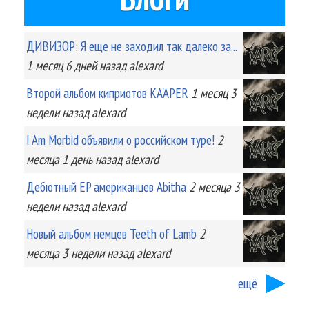
ДИВИЗОР: Я еще не заходил так далеко за...
1 месяц 6 дней
назад
alexard
Второй альбом киприотов KA'APER
1 месяц 3
недели
назад
alexard
I Am Morbid объявили о российском туре!
2
месяца 1 день
назад
alexard
Дебютный EP американцев Abitha
2 месяца 3
недели
назад
alexard
Новый альбом немцев Teeth of Lamb
2
месяца 3 недели
назад
alexard
ещё