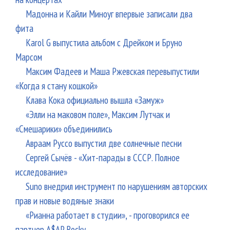
Мадонна и Кайли Миноуг впервые записали два
фита
Karol G выпустила альбом с Дрейком и Бруно
Марсом
Максим Фадеев и Маша Ржевская перевыпустили
«Когда я стану кошкой»
Клава Кока официально вышла «Замуж»
«Элли на маковом поле», Максим Лутчак и
«Смешарики» объединились
Авраам Руссо выпустил две солнечные песни
Сергей Сычёв - «Хит-парады в СССР. Полное
исследование»
Suno внедрил инструмент по нарушениям авторских
прав и новые водяные знаки
«Рианна работает в студии», - проговорился ее
партнер A$AP Rocky