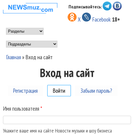
Перейти к основному
Подписывайтесь:
НОВОСТИ
содержанию
X
Facebook
18+
МУЗЫКИ И
Main menu
ШОУ БИЗНЕСА
Подразделы
NEWSMUZ.COM
Главная
»
Вход на сайт
Вы здесь
Вход на сайт
Регистрация
Войти
(активная вкладка)
Забыли пароль?
Имя пользователя
*
Укажите ваше имя на сайте Новости музыки и шоу бизнеса