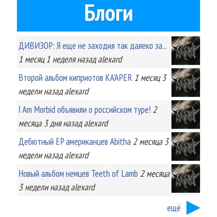
Блоги
ДИВИЗОР: Я еще не заходил так далеко за...
1 месяц 1 неделя
назад
alexard
Второй альбом киприотов KA'APER
1 месяц 3
недели
назад
alexard
I Am Morbid объявили о российском туре!
2
месяца 3 дня
назад
alexard
Дебютный EP американцев Abitha
2 месяца 3
недели
назад
alexard
Новый альбом немцев Teeth of Lamb
2 месяца
3 недели
назад
alexard
ещё