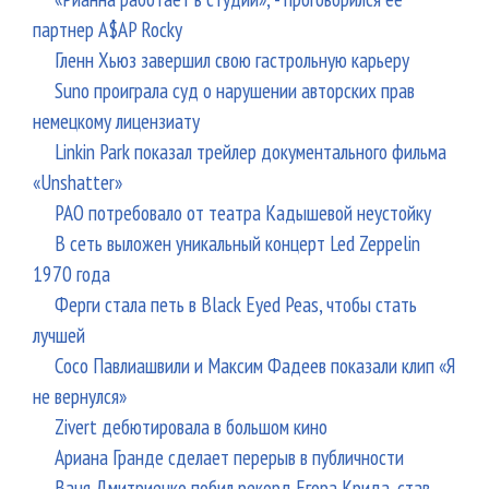
партнер A$AP Rocky
Гленн Хьюз завершил свою гастрольную карьеру
Suno проиграла суд о нарушении авторских прав
немецкому лицензиату
Linkin Park показал трейлер документального фильма
«Unshatter»
РАО потребовало от театра Кадышевой неустойку
В сеть выложен уникальный концерт Led Zeppelin
1970 года
Ферги стала петь в Black Eyed Peas, чтобы стать
лучшей
Сосо Павлиашвили и Максим Фадеев показали клип «Я
не вернулся»
Zivert дебютировала в большом кино
Ариана Гранде сделает перерыв в публичности
Ваня Дмитриенко побил рекорд Егора Крида, став