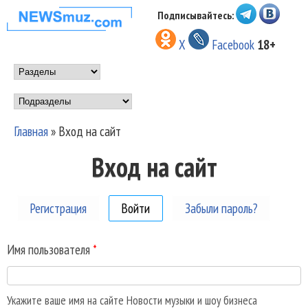
Перейти к основному
Подписывайтесь:
НОВОСТИ
содержанию
X
Facebook
18+
МУЗЫКИ И
Main menu
ШОУ БИЗНЕСА
Подразделы
NEWSMUZ.COM
Главная
»
Вход на сайт
Вы здесь
Вход на сайт
Регистрация
Войти
(активная вкладка)
Забыли пароль?
Имя пользователя
*
Укажите ваше имя на сайте Новости музыки и шоу бизнеса