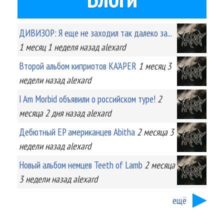
ДИВИЗОР: Я еще не заходил так далеко за...
1 месяц 1 неделя
назад
alexard
Второй альбом киприотов KA'APER
1 месяц 3
недели
назад
alexard
I Am Morbid объявили о российском туре!
2
месяца 2 дня
назад
alexard
Дебютный EP американцев Abitha
2 месяца 3
недели
назад
alexard
Новый альбом немцев Teeth of Lamb
2 месяца
3 недели
назад
alexard
ещё