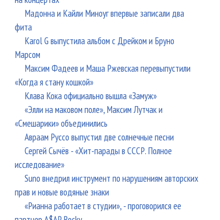
Мадонна и Кайли Миноуг впервые записали два
фита
Karol G выпустила альбом с Дрейком и Бруно
Марсом
Максим Фадеев и Маша Ржевская перевыпустили
«Когда я стану кошкой»
Клава Кока официально вышла «Замуж»
«Элли на маковом поле», Максим Лутчак и
«Смешарики» объединились
Авраам Руссо выпустил две солнечные песни
Сергей Сычёв - «Хит-парады в СССР. Полное
исследование»
Suno внедрил инструмент по нарушениям авторских
прав и новые водяные знаки
«Рианна работает в студии», - проговорился ее
партнер A$AP Rocky