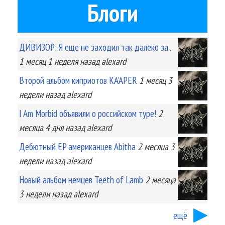
Блоги
ДИВИЗОР: Я еще не заходил так далеко за...
1 месяц 1 неделя
назад
alexard
Второй альбом киприотов KA'APER
1 месяц 3
недели
назад
alexard
I Am Morbid объявили о российском туре!
2
месяца 4 дня
назад
alexard
Дебютный EP американцев Abitha
2 месяца 3
недели
назад
alexard
Новый альбом немцев Teeth of Lamb
2 месяца
3 недели
назад
alexard
ещё