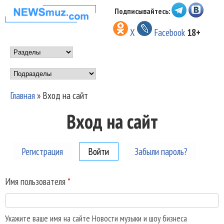
Перейти к основному
Подписывайтесь:
НОВОСТИ
содержанию
X
Facebook
18+
МУЗЫКИ И
Main menu
ШОУ БИЗНЕСА
Подразделы
NEWSMUZ.COM
Главная
»
Вход на сайт
Вы здесь
Вход на сайт
Регистрация
Войти
(активная вкладка)
Забыли пароль?
Имя пользователя
*
Укажите ваше имя на сайте Новости музыки и шоу бизнеса