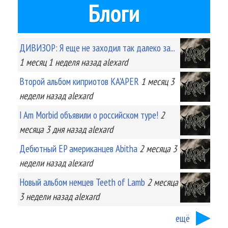
Блоги
ДИВИЗОР: Я еще не заходил так далеко за...
1 месяц 1 неделя
назад
alexard
Второй альбом киприотов KA'APER
1 месяц 3
недели
назад
alexard
I Am Morbid объявили о российском туре!
2
месяца 3 дня
назад
alexard
Дебютный EP американцев Abitha
2 месяца 3
недели
назад
alexard
Новый альбом немцев Teeth of Lamb
2 месяца
3 недели
назад
alexard
ещё