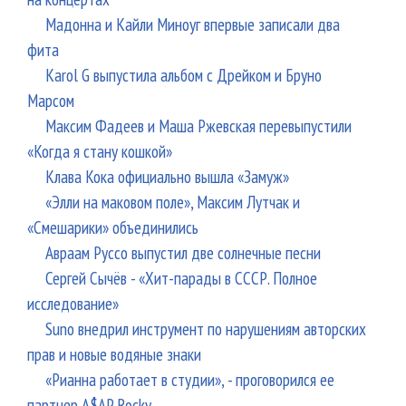
Мадонна и Кайли Миноуг впервые записали два
фита
Karol G выпустила альбом с Дрейком и Бруно
Марсом
Максим Фадеев и Маша Ржевская перевыпустили
«Когда я стану кошкой»
Клава Кока официально вышла «Замуж»
«Элли на маковом поле», Максим Лутчак и
«Смешарики» объединились
Авраам Руссо выпустил две солнечные песни
Сергей Сычёв - «Хит-парады в СССР. Полное
исследование»
Suno внедрил инструмент по нарушениям авторских
прав и новые водяные знаки
«Рианна работает в студии», - проговорился ее
партнер A$AP Rocky