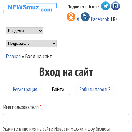
Перейти к основному
Подписывайтесь:
НОВОСТИ
содержанию
X
Facebook
18+
МУЗЫКИ И
Main menu
ШОУ БИЗНЕСА
Подразделы
NEWSMUZ.COM
Главная
»
Вход на сайт
Вы здесь
Вход на сайт
Регистрация
Войти
(активная вкладка)
Забыли пароль?
Имя пользователя
*
Укажите ваше имя на сайте Новости музыки и шоу бизнеса