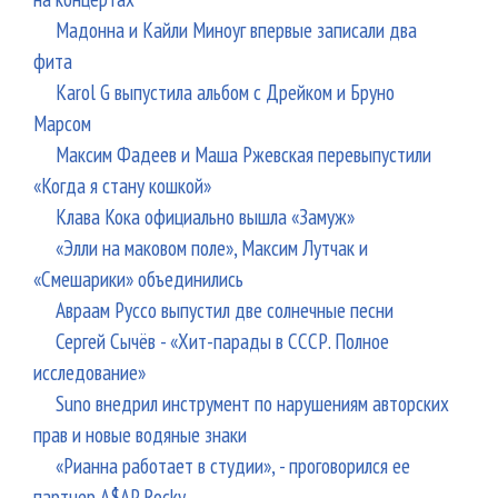
Мадонна и Кайли Миноуг впервые записали два
фита
Karol G выпустила альбом с Дрейком и Бруно
Марсом
Максим Фадеев и Маша Ржевская перевыпустили
«Когда я стану кошкой»
Клава Кока официально вышла «Замуж»
«Элли на маковом поле», Максим Лутчак и
«Смешарики» объединились
Авраам Руссо выпустил две солнечные песни
Сергей Сычёв - «Хит-парады в СССР. Полное
исследование»
Suno внедрил инструмент по нарушениям авторских
прав и новые водяные знаки
«Рианна работает в студии», - проговорился ее
партнер A$AP Rocky