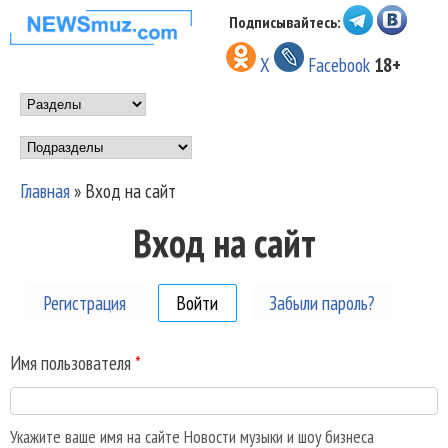
Перейти к основному
Подписывайтесь:
НОВОСТИ
содержанию
X
Facebook
18+
МУЗЫКИ И
Main menu
ШОУ БИЗНЕСА
Подразделы
NEWSMUZ.COM
Главная
»
Вход на сайт
Вы здесь
Вход на сайт
Регистрация
Войти
(активная вкладка)
Забыли пароль?
Имя пользователя
*
Укажите ваше имя на сайте Новости музыки и шоу бизнеса