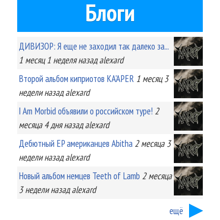
Блоги
ДИВИЗОР: Я еще не заходил так далеко за...
1 месяц 1 неделя
назад
alexard
Второй альбом киприотов KA'APER
1 месяц 3
недели
назад
alexard
I Am Morbid объявили о российском туре!
2
месяца 4 дня
назад
alexard
Дебютный EP американцев Abitha
2 месяца 3
недели
назад
alexard
Новый альбом немцев Teeth of Lamb
2 месяца
3 недели
назад
alexard
ещё