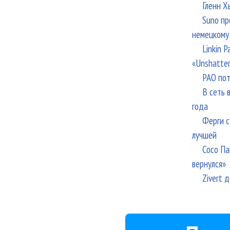
Гленн Х
Suno пр
немецкому
Linkin 
«Unshatte
РАО пот
В сеть 
года
Ферги с
лучшей
Сосо Па
вернулся»
Zivert 