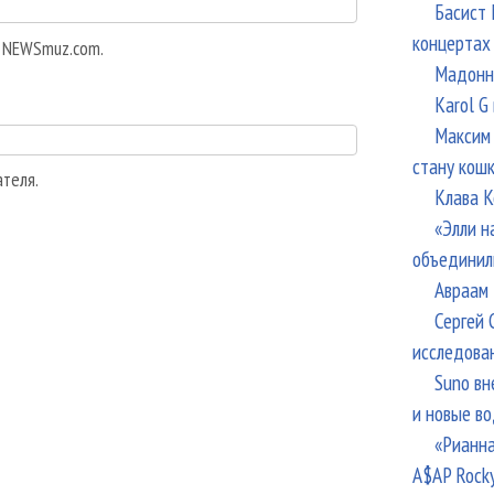
Басист 
концертах
а NEWSmuz.com.
Мадонна
Karol G
Максим 
стану кош
ателя.
Клава К
«Элли н
объединил
Авраам 
Сергей 
исследова
Suno вн
и новые в
«Рианна
A$AP Rock