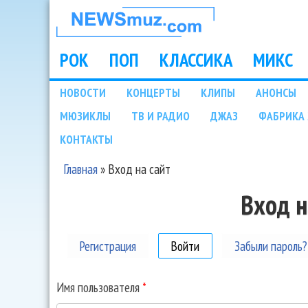
НОВОСТИ
МУЗЫКИ И
РОК
ПОП
КЛАССИКА
МИКС
Main menu
ШОУ БИЗНЕСА
НОВОСТИ
КОНЦЕРТЫ
КЛИПЫ
АНОНСЫ
Подразделы
МЮЗИКЛЫ
ТВ И РАДИО
ДЖАЗ
ФАБРИКА 
NEWSMUZ.COM
КОНТАКТЫ
Главная
»
Вход на сайт
Вы здесь
Вход н
Регистрация
Войти
(активная вкладка)
Забыли пароль?
Имя пользователя
*