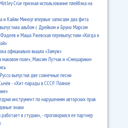
Mötley Crüe признал использование плейбэка на
 и Кайли Миноуг впервые записали два фита
 выпустила альбом с Дрейком и Бруно Марсом
Фадеев и Маша Ржевская перевыпустили «Когда я
кой»
ока официально вышла «Замуж»
а маковом поле», Максим Лутчак и «Смешарики»
ись
Руссо выпустил две солнечные песни
Сычёв - «Хит-парады в СССР. Полное
ние»
едрил инструмент по нарушениям авторских прав
одяные знаки
 работает в студии», - проговорился ее партнер
y