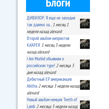
Блоги
ДИВИЗОР: Я еще не заходил
так далеко за...
1 месяц 1
неделя
назад
alexard
Второй альбом киприотов
KA'APER
1 месяц 3 недели
назад
alexard
I Am Morbid объявили о
российском туре!
2 месяца 3
дня
назад
alexard
Дебютный EP американцев
Abitha
2 месяца 3 недели
назад
alexard
Новый альбом немцев Teeth of
Lamb
2 месяца 3 недели
назад