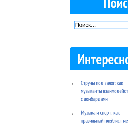
Поис
Интересн
Струны под залог: как
музыканты взаимодейс
с ломбардами
Музыка и спорт: как
правильный плейлист м