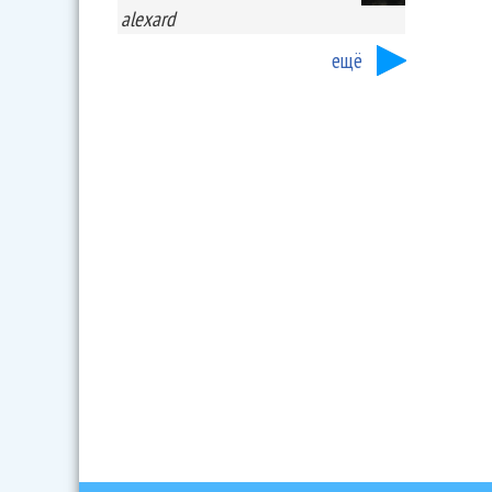
alexard
ещё