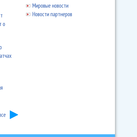
Мировые новости
Новости партнеров
ют
т о
ю
матчах
ия
все