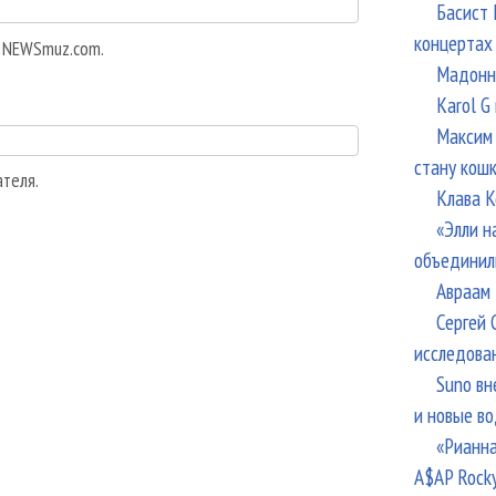
Басист 
концертах
а NEWSmuz.com.
Мадонна
Karol G
Максим 
стану кош
ателя.
Клава К
«Элли н
объединил
Авраам 
Сергей 
исследова
Suno вн
и новые в
«Рианна
A$AP Rock