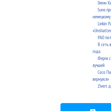
Гленн Х
Suno пр
немецкому
Linkin 
«Unshatte
РАО пот
В сеть 
года
Ферги с
лучшей
Сосо Па
вернулся»
Zivert 