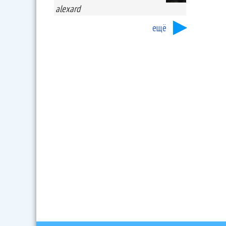
alexard
ещё