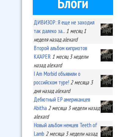
Блоги
ДИВИЗОР: Я еще не заходил
так далеко за...
1 месяц 1
неделя
назад
alexard
Второй альбом киприотов
KA'APER
1 месяц 3 недели
назад
alexard
I Am Morbid объявили о
российском туре!
2 месяца 3
дня
назад
alexard
Дебютный EP американцев
Abitha
2 месяца 3 недели
назад
alexard
Новый альбом немцев Teeth of
Lamb
2 месяца 3 недели
назад