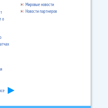
Мировые новости
Новости партнеров
ют
т о
ю
матчах
ия
все