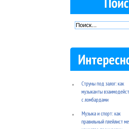
Поис
Интересн
Струны под залог: как
музыканты взаимодейс
с ломбардами
Музыка и спорт: как
правильный плейлист м