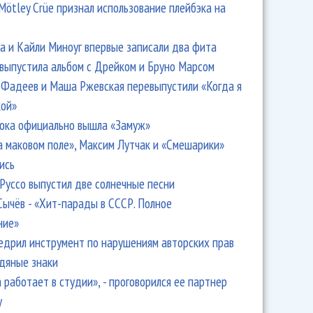
Mötley Crüe признал использование плейбэка на
 и Кайли Миноуг впервые записали два фита
 выпустила альбом с Дрейком и Бруно Марсом
Фадеев и Маша Ржевская перевыпустили «Когда я
кой»
ока официально вышла «Замуж»
а маковом поле», Максим Лутчак и «Смешарики»
ись
Руссо выпустил две солнечные песни
Сычёв - «Хит-парады в СССР. Полное
ние»
едрил инструмент по нарушениям авторских прав
одяные знаки
 работает в студии», - проговорился ее партнер
y