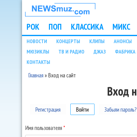
НОВОСТИ
МУЗЫКИ И
РОК
ПОП
КЛАССИКА
МИКС
Main menu
ШОУ БИЗНЕСА
НОВОСТИ
КОНЦЕРТЫ
КЛИПЫ
АНОНСЫ
Подразделы
МЮЗИКЛЫ
ТВ И РАДИО
ДЖАЗ
ФАБРИКА 
NEWSMUZ.COM
КОНТАКТЫ
Главная
»
Вход на сайт
Вы здесь
Вход н
Регистрация
Войти
(активная вкладка)
Забыли пароль?
Имя пользователя
*