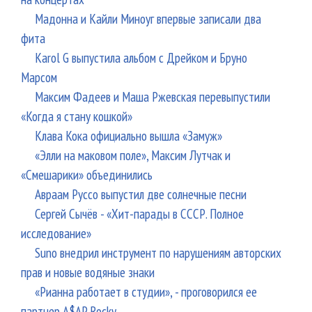
Мадонна и Кайли Миноуг впервые записали два
фита
Karol G выпустила альбом с Дрейком и Бруно
Марсом
Максим Фадеев и Маша Ржевская перевыпустили
«Когда я стану кошкой»
Клава Кока официально вышла «Замуж»
«Элли на маковом поле», Максим Лутчак и
«Смешарики» объединились
Авраам Руссо выпустил две солнечные песни
Сергей Сычёв - «Хит-парады в СССР. Полное
исследование»
Suno внедрил инструмент по нарушениям авторских
прав и новые водяные знаки
«Рианна работает в студии», - проговорился ее
партнер A$AP Rocky