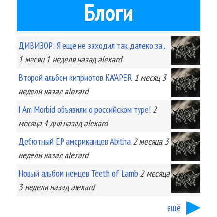
Блоги
ДИВИЗОР: Я еще не заходил так далеко за...
1 месяц 1 неделя
назад
alexard
Второй альбом киприотов KA'APER
1 месяц 3
недели
назад
alexard
I Am Morbid объявили о российском туре!
2
месяца 4 дня
назад
alexard
Дебютный EP американцев Abitha
2 месяца 3
недели
назад
alexard
Новый альбом немцев Teeth of Lamb
2 месяца
3 недели
назад
alexard
ещё