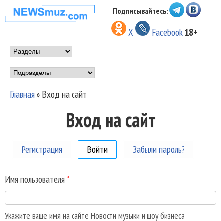
Перейти к основному
Подписывайтесь:
НОВОСТИ
содержанию
X
Facebook
18+
МУЗЫКИ И
Main menu
ШОУ БИЗНЕСА
Подразделы
NEWSMUZ.COM
Главная
»
Вход на сайт
Вы здесь
Вход на сайт
Регистрация
Войти
(активная вкладка)
Забыли пароль?
Имя пользователя
*
Укажите ваше имя на сайте Новости музыки и шоу бизнеса