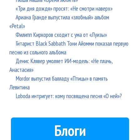
«Три дня дождя» просят: «Не смотри наверх»
Ариана Гранде выпустила «злобный» альбом
«Petal»
Филипп Киркоров сходит с ума от «Луизы»
Гитарист Black Sabbath Тони Айомми показал первую
песню из сольного альбома
Денис Клявер умоляет ИИ-модель: «Не плачь,
Анастасия»
Mordor выпустил балладу «Птицы» в память
Левитина
Loboda интригует: кому посвящена песня «О ней»?
Блоги