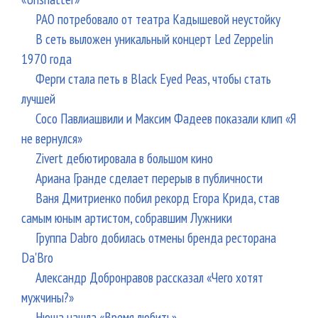
РАО потребовало от театра Кадышевой неустойку
В сеть выложен уникальный концерт Led Zeppelin
1970 года
Ферги стала петь в Black Eyed Peas, чтобы стать
лучшей
Сосо Павлиашвили и Максим Фадеев показали клип «Я
не вернулся»
Zivert дебютировала в большом кино
Ариана Гранде сделает перерыв в публичности
Ваня Дмитриенко побил рекорд Егора Крида, став
самым юным артистом, собравшим Лужники
Группа Dabro добилась отмены бренда ресторана
Da'Bro
Александр Добронравов рассказал «Чего хотят
мужчины?»
Нюша нашла «Время любить»