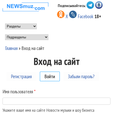
Перейти к основному
Подписывайтесь:
НОВОСТИ
содержанию
X
Facebook
18+
МУЗЫКИ И
Main menu
ШОУ БИЗНЕСА
Подразделы
NEWSMUZ.COM
Главная
»
Вход на сайт
Вы здесь
Вход на сайт
Регистрация
Войти
(активная вкладка)
Забыли пароль?
Имя пользователя
*
Укажите ваше имя на сайте Новости музыки и шоу бизнеса