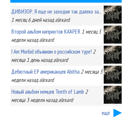
ДИВИЗОР: Я еще не заходил так далеко за...
1 месяц 6 дней
назад
alexard
Второй альбом киприотов KA'APER
1 месяц 3
недели
назад
alexard
I Am Morbid объявили о российском туре!
2
месяца 1 день
назад
alexard
Дебютный EP американцев Abitha
2 месяца 3
недели
назад
alexard
Новый альбом немцев Teeth of Lamb
2
месяца 3 недели
назад
alexard
ещё