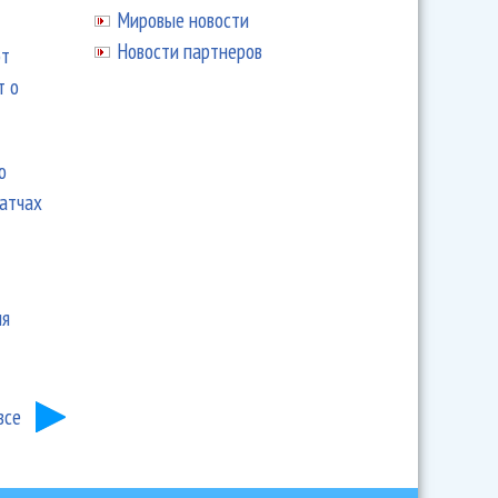
Мировые новости
Новости партнеров
ют
т о
ю
матчах
ия
все