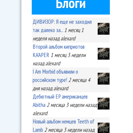
Блоги
ДИВИЗОР: Я еще не заходил
так далеко за...
1 месяц 1
неделя
назад
alexard
Второй альбом киприотов
KA'APER
1 месяц 3 недели
назад
alexard
I Am Morbid объявили о
российском туре!
2 месяца 4
дня
назад
alexard
Дебютный EP американцев
Abitha
2 месяца 3 недели
назад
alexard
Новый альбом немцев Teeth of
Lamb
2 месяца 3 недели
назад