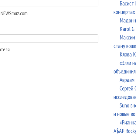
Басист 
концертах
а NEWSmuz.com.
Мадонна
Karol G
Максим 
стану кош
ателя.
Клава К
«Элли н
объединил
Авраам 
Сергей 
исследова
Suno вн
и новые в
«Рианна
A$AP Rock