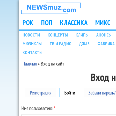
НОВОСТИ
МУЗЫКИ И
РОК
ПОП
КЛАССИКА
МИКС
Main menu
ШОУ БИЗНЕСА
НОВОСТИ
КОНЦЕРТЫ
КЛИПЫ
АНОНСЫ
Подразделы
МЮЗИКЛЫ
ТВ И РАДИО
ДЖАЗ
ФАБРИКА 
NEWSMUZ.COM
КОНТАКТЫ
Главная
»
Вход на сайт
Вы здесь
Вход н
Регистрация
Войти
(активная вкладка)
Забыли пароль?
Имя пользователя
*