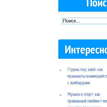
Поис
Интересн
Струны под залог: как
музыканты взаимодейс
с ломбардами
Музыка и спорт: как
правильный плейлист м