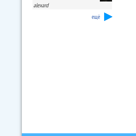
alexard
ещё