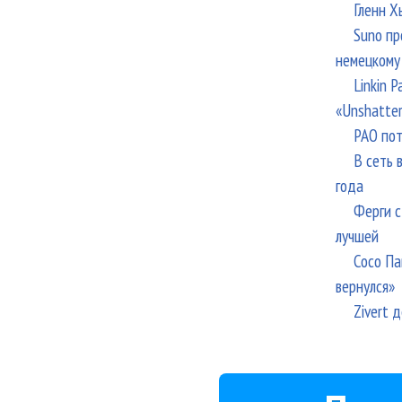
Гленн Х
Suno пр
немецкому
Linkin 
«Unshatte
РАО пот
В сеть 
года
Ферги с
лучшей
Сосо Па
вернулся»
Zivert 