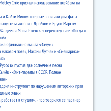
Mötley Crüe признал использование плейбэка на
 и Кайли Миноуг впервые записали два фита
 выпустила альбом с Дрейком и Бруно Марсом
Фадеев и Маша Ржевская перевыпустили «Когда я
кой»
ока официально вышла «Замуж»
а маковом поле», Максим Лутчак и «Смешарики»
ись
Руссо выпустил две солнечные песни
Сычёв - «Хит-парады в СССР. Полное
ние»
едрил инструмент по нарушениям авторских прав
одяные знаки
 работает в студии», - проговорился ее партнер
y