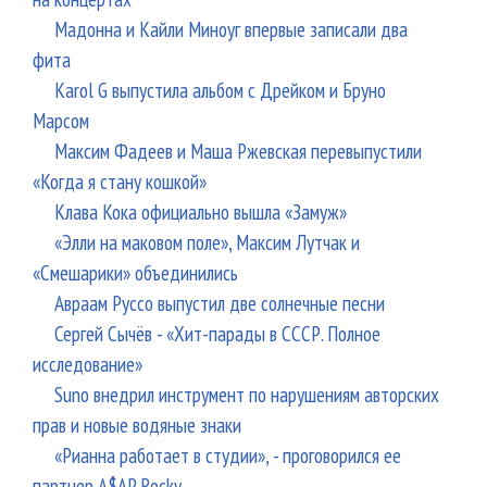
Мадонна и Кайли Миноуг впервые записали два
фита
Karol G выпустила альбом с Дрейком и Бруно
Марсом
Максим Фадеев и Маша Ржевская перевыпустили
«Когда я стану кошкой»
Клава Кока официально вышла «Замуж»
«Элли на маковом поле», Максим Лутчак и
«Смешарики» объединились
Авраам Руссо выпустил две солнечные песни
Сергей Сычёв - «Хит-парады в СССР. Полное
исследование»
Suno внедрил инструмент по нарушениям авторских
прав и новые водяные знаки
«Рианна работает в студии», - проговорился ее
партнер A$AP Rocky