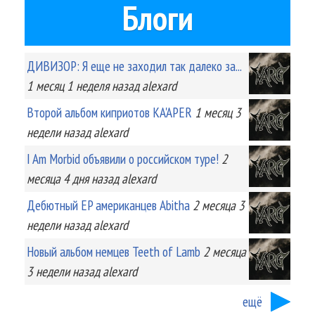
Блоги
ДИВИЗОР: Я еще не заходил так далеко за...
1 месяц 1 неделя
назад
alexard
Второй альбом киприотов KA'APER
1 месяц 3
недели
назад
alexard
I Am Morbid объявили о российском туре!
2
месяца 4 дня
назад
alexard
Дебютный EP американцев Abitha
2 месяца 3
недели
назад
alexard
Новый альбом немцев Teeth of Lamb
2 месяца
3 недели
назад
alexard
ещё