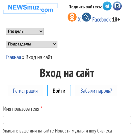
Перейти к основному
Подписывайтесь:
НОВОСТИ
содержанию
X
Facebook
18+
МУЗЫКИ И
Main menu
ШОУ БИЗНЕСА
Подразделы
NEWSMUZ.COM
Главная
»
Вход на сайт
Вы здесь
Вход на сайт
Регистрация
Войти
(активная вкладка)
Забыли пароль?
Имя пользователя
*
Укажите ваше имя на сайте Новости музыки и шоу бизнеса