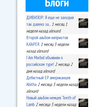
Блоги
ДИВИЗОР: Я еще не заходил
так далеко за...
1 месяц 1
неделя
назад
alexard
Второй альбом киприотов
KA'APER
1 месяц 3 недели
назад
alexard
I Am Morbid объявили о
российском туре!
2 месяца 2
дня
назад
alexard
Дебютный EP американцев
Abitha
2 месяца 3 недели
назад
alexard
Новый альбом немцев Teeth of
Lamb
2 месяца 3 недели
назад