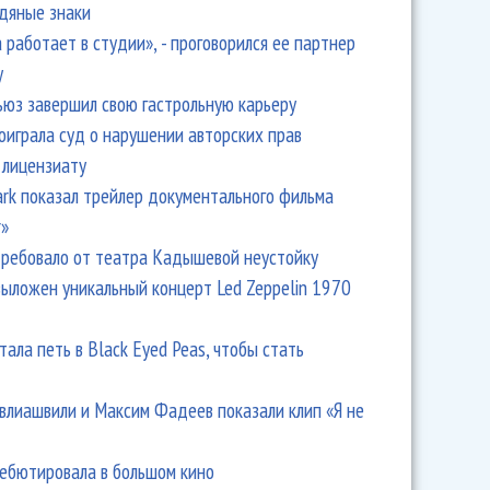
одяные знаки
 работает в студии», - проговорился ее партнер
y
ьюз завершил свою гастрольную карьеру
оиграла суд о нарушении авторских прав
 лицензиату
Park показал трейлер документального фильма
r»
ребовало от театра Кадышевой неустойку
выложен уникальный концерт Led Zeppelin 1970
тала петь в Black Eyed Peas, чтобы стать
влиашвили и Максим Фадеев показали клип «Я не
дебютировала в большом кино