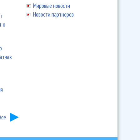
Мировые новости
Новости партнеров
ют
т о
ю
матчах
ия
все