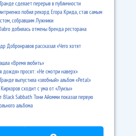
Гранде сделает перерыв в публичности
итриенко побил рекорд Егора Крида, став самым
стом, собравшим Лужники
Dabro добилась отмены бренда ресторана
др Добронравов рассказал «Чего хотят
ашла «Время любить»
я дождя» просят: «Не смотри наверх»
Гранде выпустила «злобный» альбом «Petal»
Киркоров сходит с ума от «Луизы»
т Black Sabbath Тони Айомми показал первую
ольного альбома