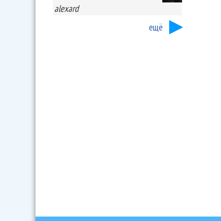
alexard
ещё