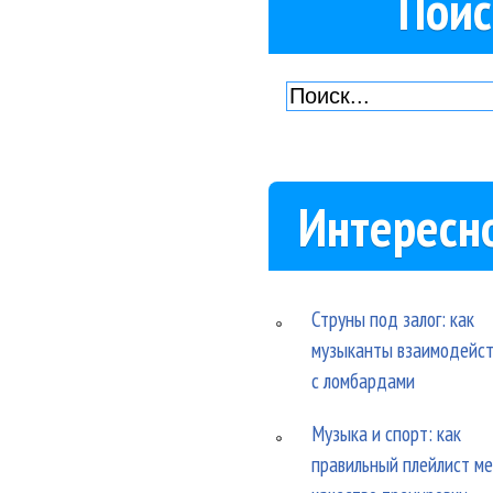
Поис
Интересн
Струны под залог: как
музыканты взаимодейс
с ломбардами
Музыка и спорт: как
правильный плейлист м