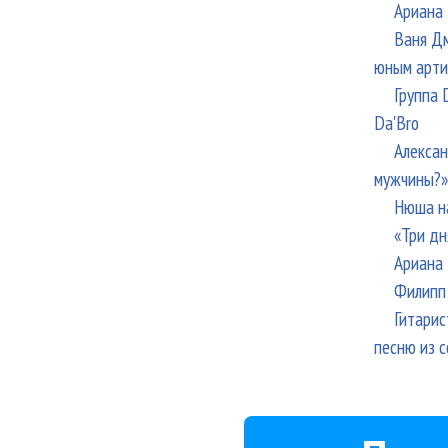
Ариана 
Ваня Дм
юным арти
Группа 
Da'Bro
Алексан
мужчины?»
Нюша н
«Три дн
Ариана 
Филипп 
Гитарис
песню из с