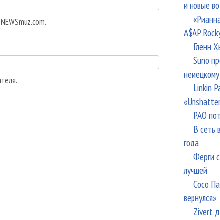
и новые в
«Рианна
а NEWSmuz.com.
A$AP Rock
Гленн Х
Suno пр
немецкому
ателя.
Linkin 
«Unshatte
РАО пот
В сеть 
года
Ферги с
лучшей
Сосо Па
вернулся»
Zivert 