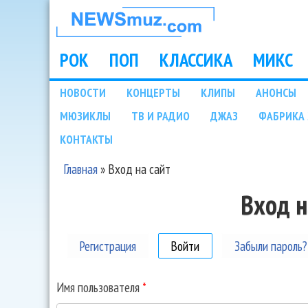
НОВОСТИ
МУЗЫКИ И
РОК
ПОП
КЛАССИКА
МИКС
Main menu
ШОУ БИЗНЕСА
НОВОСТИ
КОНЦЕРТЫ
КЛИПЫ
АНОНСЫ
Подразделы
МЮЗИКЛЫ
ТВ И РАДИО
ДЖАЗ
ФАБРИКА 
NEWSMUZ.COM
КОНТАКТЫ
Главная
»
Вход на сайт
Вы здесь
Вход н
Регистрация
Войти
(активная вкладка)
Забыли пароль?
Имя пользователя
*