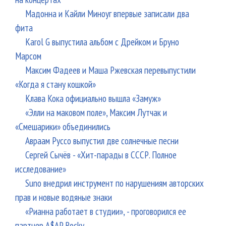
Мадонна и Кайли Миноуг впервые записали два
фита
Karol G выпустила альбом с Дрейком и Бруно
Марсом
Максим Фадеев и Маша Ржевская перевыпустили
«Когда я стану кошкой»
Клава Кока официально вышла «Замуж»
«Элли на маковом поле», Максим Лутчак и
«Смешарики» объединились
Авраам Руссо выпустил две солнечные песни
Сергей Сычёв - «Хит-парады в СССР. Полное
исследование»
Suno внедрил инструмент по нарушениям авторских
прав и новые водяные знаки
«Рианна работает в студии», - проговорился ее
партнер A$AP Rocky