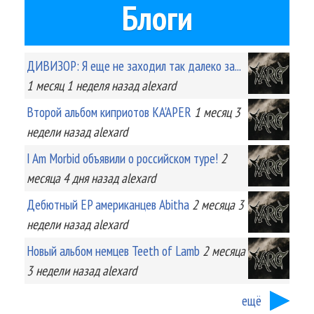
Блоги
ДИВИЗОР: Я еще не заходил так далеко за...
1 месяц 1 неделя
назад
alexard
Второй альбом киприотов KA'APER
1 месяц 3
недели
назад
alexard
I Am Morbid объявили о российском туре!
2
месяца 4 дня
назад
alexard
Дебютный EP американцев Abitha
2 месяца 3
недели
назад
alexard
Новый альбом немцев Teeth of Lamb
2 месяца
3 недели
назад
alexard
ещё