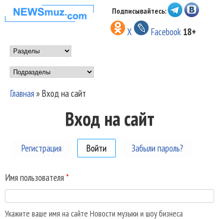
Перейти к основному
Подписывайтесь:
НОВОСТИ
содержанию
X
Facebook
18+
МУЗЫКИ И
Main menu
ШОУ БИЗНЕСА
Подразделы
NEWSMUZ.COM
Главная
»
Вход на сайт
Вы здесь
Вход на сайт
Регистрация
Войти
(активная вкладка)
Забыли пароль?
Имя пользователя
*
Укажите ваше имя на сайте Новости музыки и шоу бизнеса