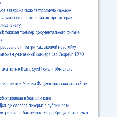
y
ьюз завершил свою гастрольную карьеру
оиграла суд о нарушении авторских прав
 лицензиату
Park показал трейлер документального фильма
r»
ребовало от театра Кадышевой неустойку
выложен уникальный концерт Led Zeppelin 1970
тала петь в Black Eyed Peas, чтобы стать
влиашвили и Максим Фадеев показали клип «Я не
дебютировала в большом кино
Гранде сделает перерыв в публичности
итриенко побил рекорд Егора Крида, став самым