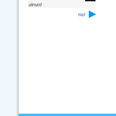
alexard
ещё