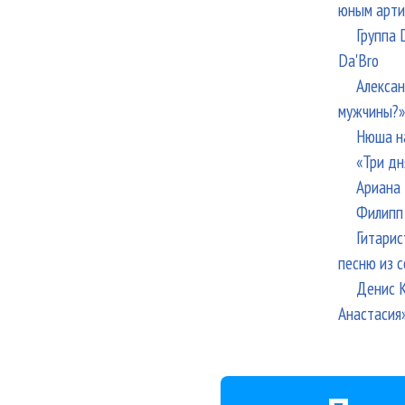
юным арти
Группа 
Da'Bro
Алексан
мужчины?»
Нюша н
«Три дн
Ариана 
Филипп 
Гитарис
песню из с
Денис К
Анастасия