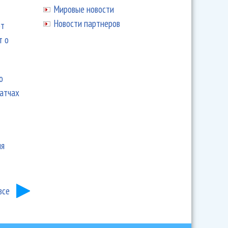
Мировые новости
Новости партнеров
ют
т о
ю
матчах
ия
все