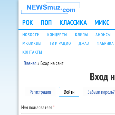
НОВОСТИ
МУЗЫКИ И
РОК
ПОП
КЛАССИКА
МИКС
Main menu
ШОУ БИЗНЕСА
НОВОСТИ
КОНЦЕРТЫ
КЛИПЫ
АНОНСЫ
Подразделы
МЮЗИКЛЫ
ТВ И РАДИО
ДЖАЗ
ФАБРИКА 
NEWSMUZ.COM
КОНТАКТЫ
Главная
»
Вход на сайт
Вы здесь
Вход н
Регистрация
Войти
(активная вкладка)
Забыли пароль?
Имя пользователя
*