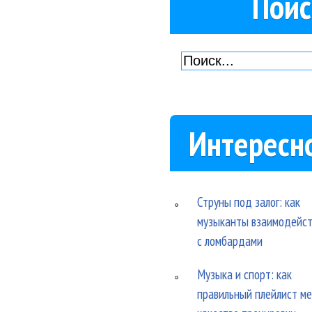
Поис
Интересн
Струны под залог: как
музыканты взаимодейс
с ломбардами
Музыка и спорт: как
правильный плейлист м