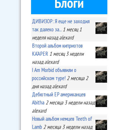
Блоги
ДИВИЗОР: Я еще не заходил
так далеко за...
1 месяц 1
неделя
назад
alexard
Второй альбом киприотов
KA'APER
1 месяц 3 недели
назад
alexard
I Am Morbid объявили о
российском туре!
2 месяца 2
дня
назад
alexard
Дебютный EP американцев
Abitha
2 месяца 3 недели
назад
alexard
Новый альбом немцев Teeth of
Lamb
2 месяца 3 недели
назад