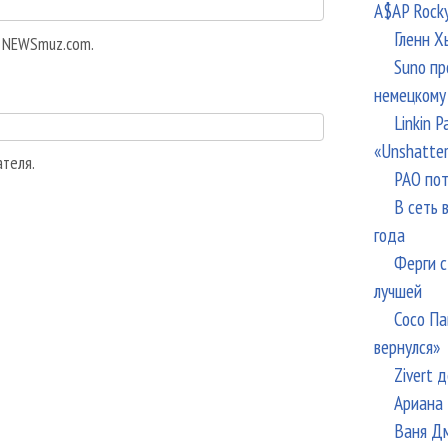
A$AP Rock
Гленн Х
а NEWSmuz.com.
Suno пр
немецкому
Linkin 
«Unshatte
ателя.
РАО пот
В сеть 
года
Ферги с
лучшей
Сосо Па
вернулся»
Zivert 
Ариана 
Ваня Дм