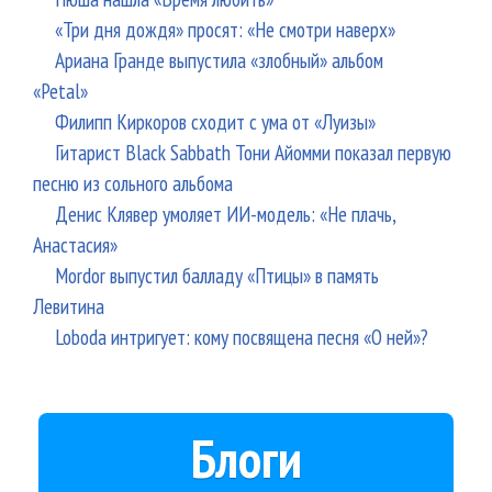
«Три дня дождя» просят: «Не смотри наверх»
Ариана Гранде выпустила «злобный» альбом
«Petal»
Филипп Киркоров сходит с ума от «Луизы»
Гитарист Black Sabbath Тони Айомми показал первую
песню из сольного альбома
Денис Клявер умоляет ИИ-модель: «Не плачь,
Анастасия»
Mordor выпустил балладу «Птицы» в память
Левитина
Loboda интригует: кому посвящена песня «О ней»?
Блоги