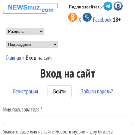
Перейти к основному
Подписывайтесь:
НОВОСТИ
содержанию
X
Facebook
18+
МУЗЫКИ И
Main menu
ШОУ БИЗНЕСА
Подразделы
NEWSMUZ.COM
Главная
»
Вход на сайт
Вы здесь
Вход на сайт
Регистрация
Войти
(активная вкладка)
Забыли пароль?
Имя пользователя
*
Укажите ваше имя на сайте Новости музыки и шоу бизнеса