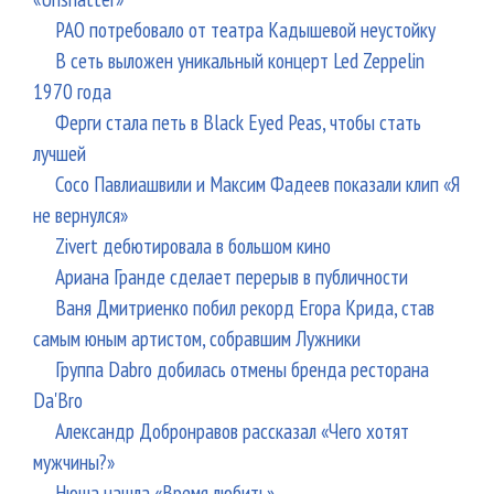
РАО потребовало от театра Кадышевой неустойку
В сеть выложен уникальный концерт Led Zeppelin
1970 года
Ферги стала петь в Black Eyed Peas, чтобы стать
лучшей
Сосо Павлиашвили и Максим Фадеев показали клип «Я
не вернулся»
Zivert дебютировала в большом кино
Ариана Гранде сделает перерыв в публичности
Ваня Дмитриенко побил рекорд Егора Крида, став
самым юным артистом, собравшим Лужники
Группа Dabro добилась отмены бренда ресторана
Da'Bro
Александр Добронравов рассказал «Чего хотят
мужчины?»
Нюша нашла «Время любить»