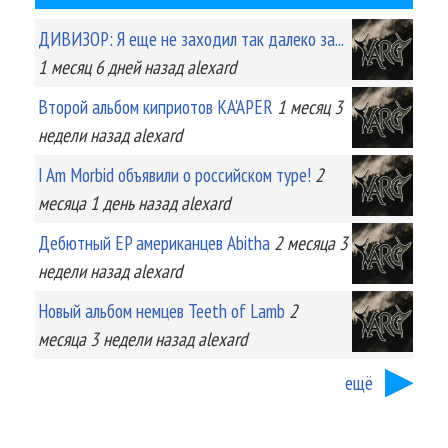
ДИВИЗОР: Я еще не заходил так далеко за...
1 месяц 6 дней
назад
alexard
Второй альбом киприотов KA'APER
1 месяц 3
недели
назад
alexard
I Am Morbid объявили о российском туре!
2
месяца 1 день
назад
alexard
Дебютный EP американцев Abitha
2 месяца 3
недели
назад
alexard
Новый альбом немцев Teeth of Lamb
2
месяца 3 недели
назад
alexard
ещё