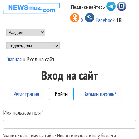
Перейти к основному
Подписывайтесь:
НОВОСТИ
содержанию
X
Facebook
18+
МУЗЫКИ И
Main menu
ШОУ БИЗНЕСА
Подразделы
NEWSMUZ.COM
Главная
»
Вход на сайт
Вы здесь
Вход на сайт
Регистрация
Войти
(активная вкладка)
Забыли пароль?
Имя пользователя
*
Укажите ваше имя на сайте Новости музыки и шоу бизнеса