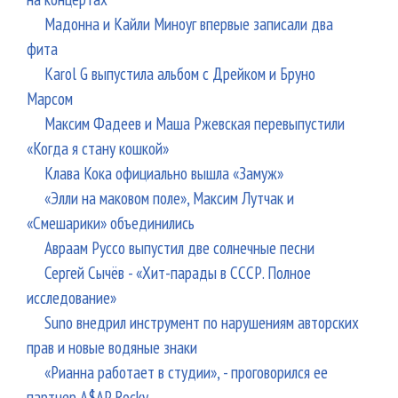
Мадонна и Кайли Миноуг впервые записали два
фита
Karol G выпустила альбом с Дрейком и Бруно
Марсом
Максим Фадеев и Маша Ржевская перевыпустили
«Когда я стану кошкой»
Клава Кока официально вышла «Замуж»
«Элли на маковом поле», Максим Лутчак и
«Смешарики» объединились
Авраам Руссо выпустил две солнечные песни
Сергей Сычёв - «Хит-парады в СССР. Полное
исследование»
Suno внедрил инструмент по нарушениям авторских
прав и новые водяные знаки
«Рианна работает в студии», - проговорился ее
партнер A$AP Rocky