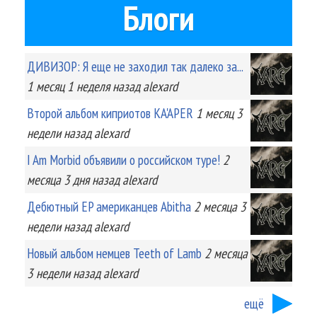
Блоги
ДИВИЗОР: Я еще не заходил так далеко за...
1 месяц 1 неделя
назад
alexard
Второй альбом киприотов KA'APER
1 месяц 3
недели
назад
alexard
I Am Morbid объявили о российском туре!
2
месяца 3 дня
назад
alexard
Дебютный EP американцев Abitha
2 месяца 3
недели
назад
alexard
Новый альбом немцев Teeth of Lamb
2 месяца
3 недели
назад
alexard
ещё