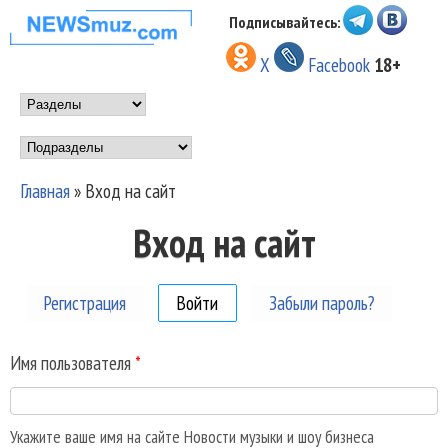
Перейти к основному
Подписывайтесь:
НОВОСТИ
содержанию
X
Facebook
18+
МУЗЫКИ И
Main menu
ШОУ БИЗНЕСА
Подразделы
NEWSMUZ.COM
Главная
»
Вход на сайт
Вы здесь
Вход на сайт
Регистрация
Войти
(активная вкладка)
Забыли пароль?
Имя пользователя
*
Укажите ваше имя на сайте Новости музыки и шоу бизнеса