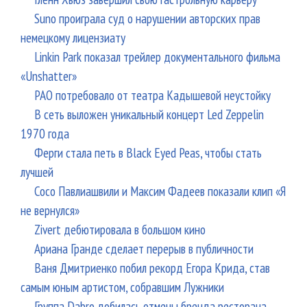
Suno проиграла суд о нарушении авторских прав
немецкому лицензиату
Linkin Park показал трейлер документального фильма
«Unshatter»
РАО потребовало от театра Кадышевой неустойку
В сеть выложен уникальный концерт Led Zeppelin
1970 года
Ферги стала петь в Black Eyed Peas, чтобы стать
лучшей
Сосо Павлиашвили и Максим Фадеев показали клип «Я
не вернулся»
Zivert дебютировала в большом кино
Ариана Гранде сделает перерыв в публичности
Ваня Дмитриенко побил рекорд Егора Крида, став
самым юным артистом, собравшим Лужники
Группа Dabro добилась отмены бренда ресторана