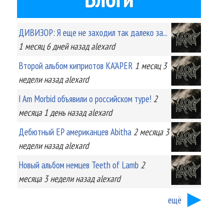
ДИВИЗОР: Я еще не заходил так далеко за...
1 месяц 6 дней
назад
alexard
Второй альбом киприотов KA'APER
1 месяц 3
недели
назад
alexard
I Am Morbid объявили о российском туре!
2
месяца 1 день
назад
alexard
Дебютный EP американцев Abitha
2 месяца 3
недели
назад
alexard
Новый альбом немцев Teeth of Lamb
2
месяца 3 недели
назад
alexard
ещё